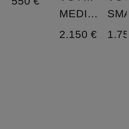
550 €
MEDIUM
SM
2.150 €
1.75