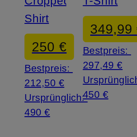
Cropped-
T-Shirt
Shirt
349,99
250 €
Bestpreis:
297,49 €
Bestpreis:
Ursprünglic
212,50 €
450 €
Ursprünglich:
490 €