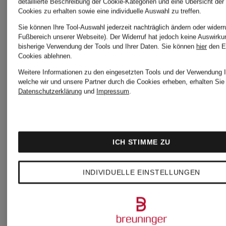
detaillierte Beschreibung der Cookie-Kategorien und eine Übersicht der
Cookies zu erhalten sowie eine individuelle Auswahl zu treffen.
Bestpreis:
Bestpreis:
Sie können Ihre Tool-Auswahl jederzeit nachträglich ändern oder widerr
Fußbereich unserer Webseite). Der Widerruf hat jedoch keine Auswirku
212,50 €
297,50 €
bisherige Verwendung der Tools und Ihrer Daten.
Sie können
hier
den E
Cookies ablehnen.
Ursprünglich:
Ursprünglic
Weitere Informationen zu den eingesetzten Tools und der Verwendung I
welche wir und unsere Partner durch die Cookies erheben, erhalten Sie 
Datenschutzerklärung
und
Impressum
.
590 €
450 €
ICH STIMME ZU
INDIVIDUELLE EINSTELLUNGEN