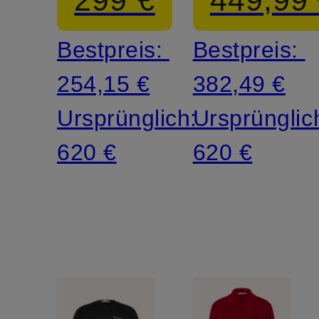
299 €
449,99
Bestpreis:
Bestpreis:
254,15 €
382,49 €
Ursprünglich:
Ursprünglic
620 €
620 €