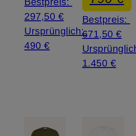
Bestpreis:
Cashmer
297,50 €
Bestpreis:
Ursprünglich:
671,50 €
490 €
Ursprünglic
1.450 €