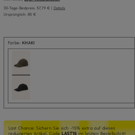
30-Tage-Bestpreis:
57,79 €
|
Details
Ursprünglich:
85 €
Farbe:
KHAKI
Last Chance: Sichern Sie sich -15% extra auf diesen
reduzierten Artikel. Code
LAST15
im letzten Bestellschritt