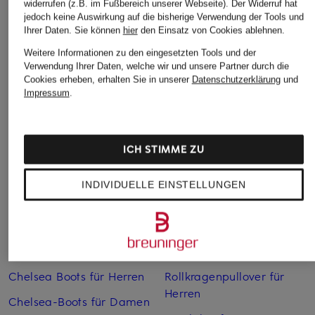
widerrufen (z.B. im Fußbereich unserer Webseite). Der Widerruf hat
jedoch keine Auswirkung auf die bisherige Verwendung der Tools und
Ihrer Daten.
Sie können
hier
den Einsatz von Cookies ablehnen.
Weitere Informationen zu den eingesetzten Tools und der
Verwendung Ihrer Daten, welche wir und unsere Partner durch die
Cookies erheben, erhalten Sie in unserer
Datenschutzerklärung
und
Weitere Kategorien
Impressum
.
Abendkleider
Kleider
Anzüge für Herren
Lange Ballkleider
ICH STIMME ZU
Bikinis Damen
Lederjacken für Damen
INDIVIDUELLE EINSTELLUNGEN
Boots für Damen
Mäntel für Damen
Braune Stiefel für Damen
Parkas für Herren
Cabanjacken für Damen
Pullover für Damen
Chelsea Boots für Herren
Rollkragenpullover für
Herren
Chelsea-Boots für Damen