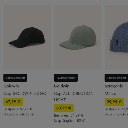
+Aktionsrabatt
+Aktionsrabatt
+Aktionsrabatt
Goldwin
Goldwin
patagonia
Cap GOLDWIN LOGO
Cap ALL DIRECTION
Mütze
LIGHT
67,99 €
39,99 €
63,99 €
Bestpreis:
57,79 €
Bestpreis:
33,
Ursprünglich:
85 €
Ursprünglich:
Bestpreis:
54,39 €
Ursprünglich:
80 €