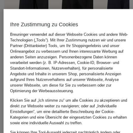
Ihre Zustimmung zu Cookies
Breuninger verwendet auf dieser Webseite Cookies und andere Web-
Technologien („Tools“). Mit Ihrer Zustimmung nutzen wir und unsere
Partner (Drittanbieter) Tools, um Ihr Shoppingerlebnis und unser
Onlineangebot zu verbessern und Ihnen interessante Werbung auf
anderen Seiten anzuzeigen. Personenbezogene Daten können
verarbeitet werden (z. B. IP-Adressen, Cookie-ID, Browser- und
Standort-Informationen, Nutzerverhalten), für personalisierte
adidas TERREX
HUGO
+Aktionsrabatt
Angebote und Inhalte in unserem Shop, personalisierte Anzeigen
Softshell-Jacke
Blouson ANTEAN
aufgrund Ihres Nutzerverhaltens auf unserer Webseite, Analyse
HARRIS WHARF
unserer Webseite, um diese für Sie zu verbessern oder zur
TERREX MULTI
249 €
LONDON
Optimierung der Werbeaussteuerung.
120 €
Regenjacke
Klicken Sie auf „Ich stimme zu“ um alle Cookies zu akzeptieren und
direkt zur Webseite weiter zu navigieren; oder auf „Individuelle
199,99 €
Einstellungen“, um eine detaillierte Beschreibung der Cookie-
Bestpreis:
499,99 €
Kategorien und eine Übersicht der eingesetzten Cookies zu erhalten
sowie eine individuelle Auswahl zu treffen.
Sie können Ihre Tool-Auswahl jederzeit nachträglich ändern oder