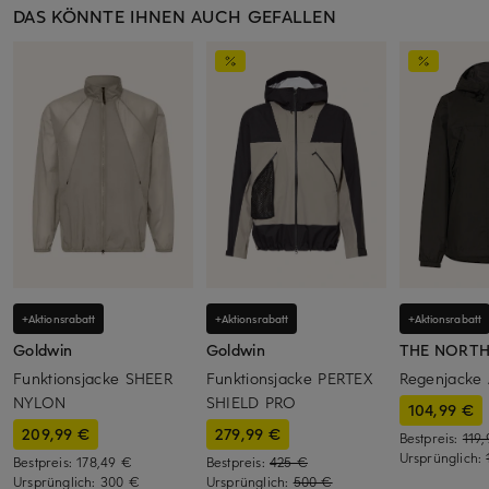
DAS KÖNNTE IHNEN AUCH GEFALLEN
+Aktionsrabatt
+Aktionsrabatt
+Aktionsrabatt
Goldwin
Goldwin
THE NORTH
Funktionsjacke SHEER
Funktionsjacke PERTEX
Regenjacke
NYLON
SHIELD PRO
104,99 €
209,99 €
279,99 €
Bestpreis:
119
Ursprünglich:
Bestpreis:
178,49 €
Bestpreis:
425 €
Ursprünglich:
300 €
Ursprünglich:
500 €