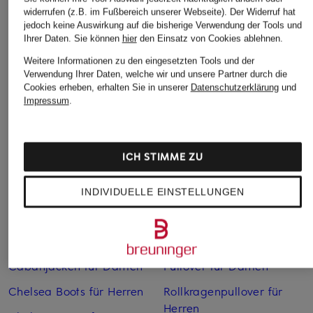
widerrufen (z.B. im Fußbereich unserer Webseite). Der Widerruf hat
jedoch keine Auswirkung auf die bisherige Verwendung der Tools und
Ihrer Daten.
Sie können
hier
den Einsatz von Cookies ablehnen.
Weitere Informationen zu den eingesetzten Tools und der
Verwendung Ihrer Daten, welche wir und unsere Partner durch die
Cookies erheben, erhalten Sie in unserer
Datenschutzerklärung
und
Impressum
.
Weitere Kategorien
Abendkleider
Kleider
ICH STIMME ZU
Anzüge für Herren
Lange Ballkleider
Bikinis Damen
Lederjacken für Damen
INDIVIDUELLE EINSTELLUNGEN
Boots für Damen
Mäntel für Damen
Braune Stiefel für Damen
Parkas für Herren
Cabanjacken für Damen
Pullover für Damen
Chelsea Boots für Herren
Rollkragenpullover für
Herren