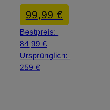
zum
99,99 €
Wenden
Bestpreis:
84,99 €
Ursprünglich:
259 €