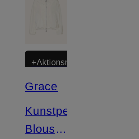
+Aktionsrabatt
Grace
Kunstpelz-
Blouson