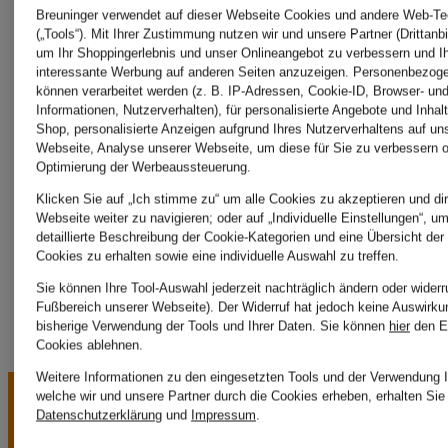
TOMMY
Breuninger verwendet auf dieser Webseite Cookies und andere Web-Te
(„Tools“). Mit Ihrer Zustimmung nutzen wir und unsere Partner (Drittanbi
um Ihr Shoppingerlebnis und unser Onlineangebot zu verbessern und I
KARL
HILFIGE
interessante Werbung auf anderen Seiten anzuzeigen. Personenbezog
können verarbeitet werden (z. B. IP-Adressen, Cookie-ID, Browser- und
Informationen, Nutzerverhalten), für personalisierte Angebote und Inhal
Shop, personalisierte Anzeigen aufgrund Ihres Nutzerverhaltens auf un
LAGERFELD
Webseite, Analyse unserer Webseite, um diese für Sie zu verbessern o
windsor.
Optimierung der Werbeaussteuerung.
Klicken Sie auf „Ich stimme zu“ um alle Cookies zu akzeptieren und dir
Webseite weiter zu navigieren; oder auf „Individuelle Einstellungen“, u
LACOSTE
detaillierte Beschreibung der Cookie-Kategorien und eine Übersicht der
Cookies zu erhalten sowie eine individuelle Auswahl zu treffen.
Sie können Ihre Tool-Auswahl jederzeit nachträglich ändern oder widerr
Fußbereich unserer Webseite). Der Widerruf hat jedoch keine Auswirku
bisherige Verwendung der Tools und Ihrer Daten.
Sie können
hier
den E
Cookies ablehnen.
Weitere Informationen zu den eingesetzten Tools und der Verwendung I
welche wir und unsere Partner durch die Cookies erheben, erhalten Sie 
Datenschutzerklärung
und
Impressum
.