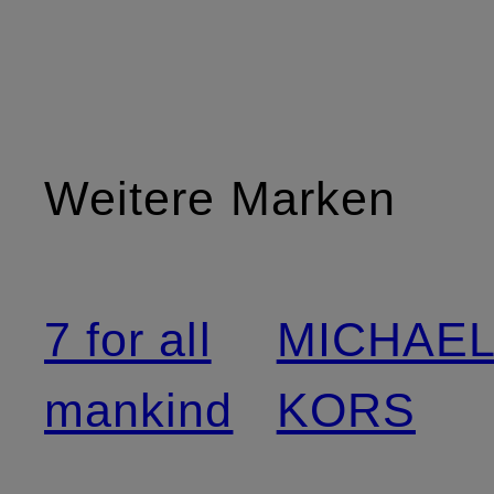
Weitere Marken
7 for all
MICHAE
mankind
KORS