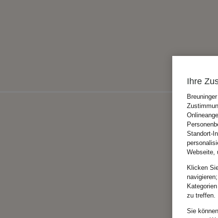
Ihre Zu
Breuninger
Zustimmung
Onlineange
Personenbe
Standort-I
personalis
Webseite, 
Klicken Si
navigieren;
Kategorien
zu treffen.
Sie können