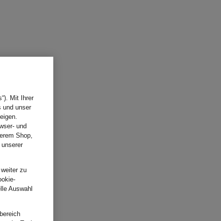
). Mit Ihrer
s und unser
eigen.
wser- und
nserem Shop,
 unserer
.
 weiter zu
ookie-
elle Auswahl
bereich