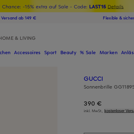
t Chance: -15% extra auf Sale
€-Willkommensgutschein mit Beyond sichern
- Code:
LAST15
Details
N
s Versand ab 149 €
Flexible & sich
HOME & LIVING
chen
Accessoires
Sport
Beauty
% Sale
Marken
Anläs
GUCCI
Sonnenbrille GG1189
390 €
inkl. MwSt.,
kostenloser Vers