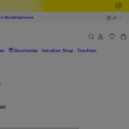
ere Bezahloptionen
AT
se
Geschenke
Vacation Shop
Trachten
S
and