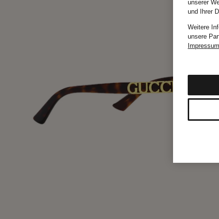
unserer We
und Ihrer 
Weitere In
unsere Par
Impressu