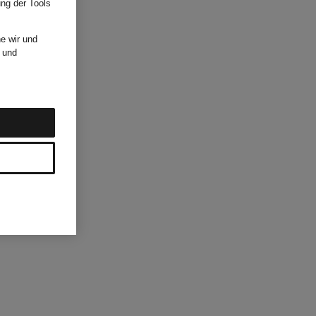
ung der Tools
e wir und
und