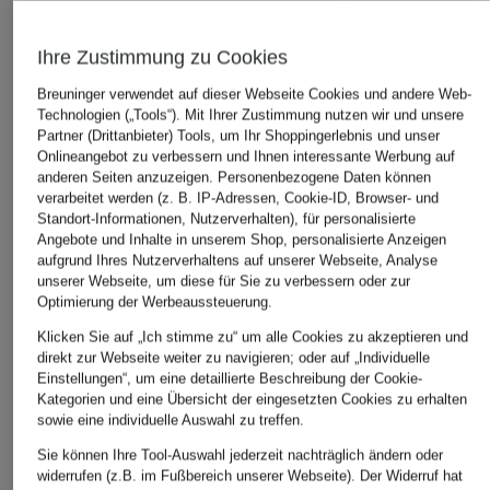
Ihre Zustimmung zu Cookies
Breuninger verwendet auf dieser Webseite Cookies und andere Web-
Technologien („Tools“). Mit Ihrer Zustimmung nutzen wir und unsere
Partner (Drittanbieter) Tools, um Ihr Shoppingerlebnis und unser
Onlineangebot zu verbessern und Ihnen interessante Werbung auf
anderen Seiten anzuzeigen. Personenbezogene Daten können
Henry Stevens
BOSS
PAUL
verarbeitet werden (z. B. IP-Adressen, Cookie-ID, Browser- und
Standort-Informationen, Nutzerverhalten), für personalisierte
Sneaker TRAVIS MTS
Sneaker BULTON
Sneaker
Angebote und Inhalte in unserem Shop, personalisierte Anzeigen
aufgrund Ihres Nutzerverhaltens auf unserer Webseite, Analyse
270 €
169,99 €
179 €
unserer Webseite, um diese für Sie zu verbessern oder zur
Bestpreis:
152,15 €
Optimierung der Werbeaussteuerung.
Ursprünglich:
239 €
Klicken Sie auf „Ich stimme zu“ um alle Cookies zu akzeptieren und
direkt zur Webseite weiter zu navigieren; oder auf „Individuelle
Einstellungen“, um eine detaillierte Beschreibung der Cookie-
Kategorien und eine Übersicht der eingesetzten Cookies zu erhalten
sowie eine individuelle Auswahl zu treffen.
Sie können Ihre Tool-Auswahl jederzeit nachträglich ändern oder
widerrufen (z.B. im Fußbereich unserer Webseite). Der Widerruf hat