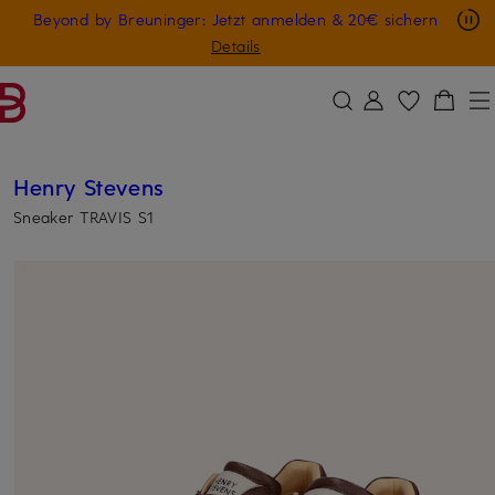
Nur in der App: -10 € auf digitale Geschenkkarten
Beyond by Breuninger: Jetzt anmelden & 20€ sichern
ZUM HAUPTINHALT ÜBERSPRINGEN
ZUM SUCHFELD ÜBERSPRINGE
GESCHENK20
Details
Henry Stevens
Sneaker TRAVIS S1