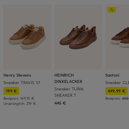
Henry Stevens
HEINRICH
Santoni
DINKELACKER
Sneaker TRAVIS S1
Sneaker CL
Sneaker TURIN
199 €
449,99 €
SNEAKER T
Bestpreis:
169,15 €
Bestpreis:
650
445 €
Ursprünglich:
219 €