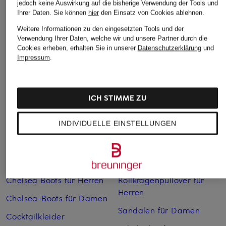
jedoch keine Auswirkung auf die bisherige Verwendung der Tools und
Ihrer Daten.
Sie können
hier
den Einsatz von Cookies ablehnen.
Weitere Informationen zu den eingesetzten Tools und der
Verwendung Ihrer Daten, welche wir und unsere Partner durch die
Weitere Kategorien
Cookies erheben, erhalten Sie in unserer
Datenschutzerklärung
und
Impressum
.
Abendkleider
Kleider
Anzüge für Herren
Lange Ballkleider
ICH STIMME ZU
Bikinis Damen
Lederjacken für Damen
INDIVIDUELLE EINSTELLUNGEN
Boots für Damen
Mäntel für Damen
Braune Stiefel für Damen
Parkas für Herren
Cabanjacken für Damen
Pullover für Damen
Chelsea Boots für Herren
Rollkragenpullover für
Herren
Chelsea-Boots für Damen
Sandalen für Damen
Cocktailkleider