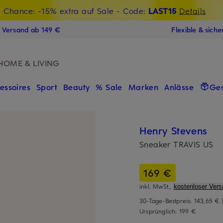
t Chance: -15% extra auf Sale
€-Willkommensgutschein mit Beyond sichern
- Code:
LAST15
Details
N
s Versand ab 149 €
Flexible & sich
HOME & LIVING
essoires
Sport
Beauty
% Sale
Marken
Anlässe
Ge
Henry Stevens
Sneaker TRAVIS US
169 €
inkl. MwSt.,
kostenloser Vers
30-Tage-Bestpreis:
143,65 €
Ursprünglich:
199 €