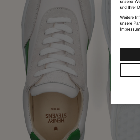
unserer We
und Ihrer 
Weitere In
unsere Par
Impressu