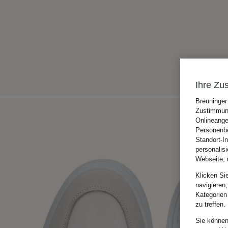
Ihre Zu
Breuninger
Zustimmung
Onlineange
Personenbe
Standort-I
personalis
Webseite, 
Klicken Si
navigieren;
Kategorien
zu treffen.
Sie können