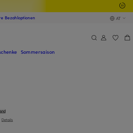
ere Bezahloptionen
AT
schenke
Sommersaison
and
|
Details