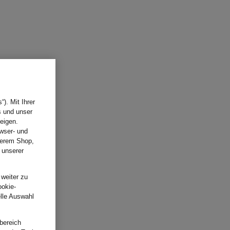
). Mit Ihrer
s und unser
eigen.
wser- und
nserem Shop,
 unserer
.
 weiter zu
ookie-
elle Auswahl
bereich