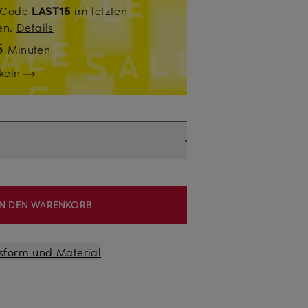
. Code
LAST15
im letzten
sen.
Details
5
Minuten
keln
IN DEN WARENKORB
sform und Material