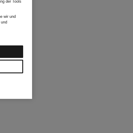
ung der Tools
e wir und
und