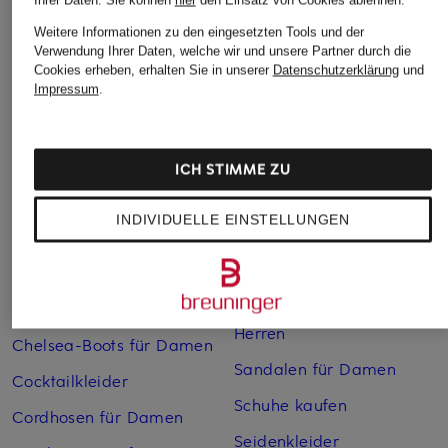
Weitere Informationen zu den eingesetzten Tools und der
Weitere Kategorien
Verwendung Ihrer Daten, welche wir und unsere Partner durch die
Cookies erheben, erhalten Sie in unserer
Datenschutzerklärung
und
Impressum
.
Abendkleider
Kleider
Anzüge für Herren
Lange Ballkleider
Bikinis Damen
Lederjacken für Damen
ICH STIMME ZU
Boots für Damen
Mäntel für Damen
INDIVIDUELLE EINSTELLUNGEN
Braune Stiefel für Damen
Parkas für Herren
Cabanjacken für Damen
Pullover für Damen
Chelsea Boots für Herren
Rollkragenpullover für
Herren
Chelsea-Boots für Damen
Sandalen für Damen
Cocktailkleider
Schuhe kaufen
Cordhosen für Damen
Seidenkleider