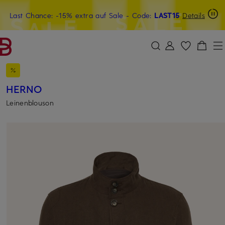
Last Chance: -15% extra auf Sale
20€-Willkommensgutschein mit Beyond sichern
- Code:
LAST15
Details
ZUM HAUPTINHALT ÜBERSPRINGEN
ZUM SUCHFELD ÜBERSPRINGE
HERNO
Leinenblouson