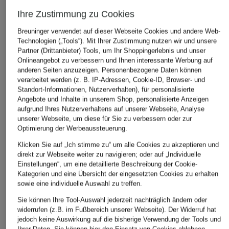
Ihre Zustimmung zu Cookies
Breuninger verwendet auf dieser Webseite Cookies und andere Web-
Technologien („Tools“). Mit Ihrer Zustimmung nutzen wir und unsere
Partner (Drittanbieter) Tools, um Ihr Shoppingerlebnis und unser
Onlineangebot zu verbessern und Ihnen interessante Werbung auf
WOOLRICH
anderen Seiten anzuzeigen. Personenbezogene Daten können
+Aktionsrabatt
+Aktionsrabatt
verarbeitet werden (z. B. IP-Adressen, Cookie-ID, Browser- und
Daunenparka CLO
MAURIZIO
CLOSED
Standort-Informationen, Nutzerverhalten), für personalisierte
ARCTIC
Angebote und Inhalte in unserem Shop, personalisierte Anzeigen
BALDASSARI
Cabanjacke
aufgrund Ihres Nutzerverhaltens auf unserer Webseite, Analyse
472,99 €
Blouson
unserer Webseite, um diese für Sie zu verbessern oder zur
350,99 €
Optimierung der Werbeaussteuerung.
Bestpreis:
402,04 €
649,99 €
Bestpreis:
298,34 €
Ursprünglich:
695 €
Klicken Sie auf „Ich stimme zu“ um alle Cookies zu akzeptieren und
Ursprünglich:
490 €
Bestpreis:
637,49 €
direkt zur Webseite weiter zu navigieren; oder auf „Individuelle
Ursprünglich:
1.090 €
Einstellungen“, um eine detaillierte Beschreibung der Cookie-
Kategorien und eine Übersicht der eingesetzten Cookies zu erhalten
sowie eine individuelle Auswahl zu treffen.
Sie können Ihre Tool-Auswahl jederzeit nachträglich ändern oder
widerrufen (z.B. im Fußbereich unserer Webseite). Der Widerruf hat
jedoch keine Auswirkung auf die bisherige Verwendung der Tools und
Ihrer Daten.
Sie können
hier
den Einsatz von Cookies ablehnen.