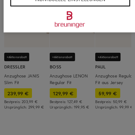
+Aktionsrabatt
+Aktionsrabatt
+Aktionsrabatt
DRESSLER
BOSS
PAUL
Anzughose JANIS
Anzughose LENON
Anzughose Regular
Slim Fit
Regular Fit
Fit aus Jersey
239,99 €
129,99 €
59,99 €
Bestpreis:
203,99 €
Bestpreis:
127,49 €
Bestpreis:
50,99 €
Ursprünglich:
299,99 €
Ursprünglich:
199,95 €
Ursprünglich:
99,99 €