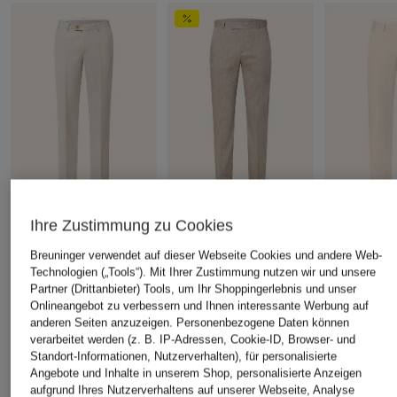
Ihre Zustimmung zu Cookies
+Aktionsrabatt
+Aktionsrabatt
+Aktionsrabatt
HILTL
PAUL
HILTL
Breuninger verwendet auf dieser Webseite Cookies und andere Web-
Technologien („Tools“). Mit Ihrer Zustimmung nutzen wir und unsere
Hose Regular Fit
Anzughose Regular Fit
Chino Regula
Partner (Drittanbieter) Tools, um Ihr Shoppingerlebnis und unser
mit Leinen
139,99 €
119,99 €
Onlineangebot zu verbessern und Ihnen interessante Werbung auf
49,99 €
anderen Seiten anzuzeigen. Personenbezogene Daten können
Bestpreis:
118,99 €
Bestpreis:
101
verarbeitet werden (z. B. IP-Adressen, Cookie-ID, Browser- und
Ursprünglich:
199,95 €
Ursprünglich:
Bestpreis:
84,99 €
Standort-Informationen, Nutzerverhalten), für personalisierte
Ursprünglich:
99,99 €
Angebote und Inhalte in unserem Shop, personalisierte Anzeigen
aufgrund Ihres Nutzerverhaltens auf unserer Webseite, Analyse