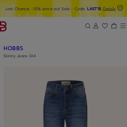
Last Chance: -15% extra auf Sale
20€-Willkommensgutschein mit Beyond sichern
- Code:
LAST15
Details
ZUM HAUPTINHALT ÜBERSPRINGEN
ZUM SUCHFELD ÜBERSPRINGE
HOBBS
Skinny Jeans GIA