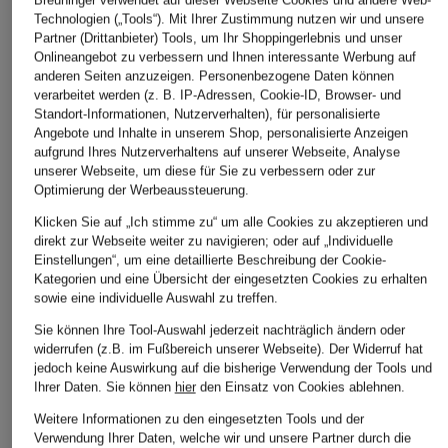
Breuninger verwendet auf dieser Webseite Cookies und andere Web-
Technologien („Tools“). Mit Ihrer Zustimmung nutzen wir und unsere
Partner (Drittanbieter) Tools, um Ihr Shoppingerlebnis und unser
BRAX
Levi's®
+Aktionsrabatt
Onlineangebot zu verbessern und Ihnen interessante Werbung auf
Jeans MARY
Skinny Jeans 721
anderen Seiten anzuzeigen. Personenbezogene Daten können
ONLY
verarbeitet werden (z. B. IP-Adressen, Cookie-ID, Browser- und
99,95 €
119,95 €
Skinny Jeans
Standort-Informationen, Nutzerverhalten), für personalisierte
Angebote und Inhalte in unserem Shop, personalisierte Anzeigen
24,99 €
aufgrund Ihres Nutzerverhaltens auf unserer Webseite, Analyse
unserer Webseite, um diese für Sie zu verbessern oder zur
Bestpreis:
32,99 €
Optimierung der Werbeaussteuerung.
Ursprünglich:
44,99 €
Klicken Sie auf „Ich stimme zu“ um alle Cookies zu akzeptieren und
direkt zur Webseite weiter zu navigieren; oder auf „Individuelle
Einstellungen“, um eine detaillierte Beschreibung der Cookie-
Kategorien und eine Übersicht der eingesetzten Cookies zu erhalten
sowie eine individuelle Auswahl zu treffen.
Sie können Ihre Tool-Auswahl jederzeit nachträglich ändern oder
widerrufen (z.B. im Fußbereich unserer Webseite). Der Widerruf hat
jedoch keine Auswirkung auf die bisherige Verwendung der Tools und
Weitere Kategorien
Ihrer Daten.
Sie können
hier
den Einsatz von Cookies ablehnen.
Weitere Informationen zu den eingesetzten Tools und der
Abendkleider
Kleider
Verwendung Ihrer Daten, welche wir und unsere Partner durch die