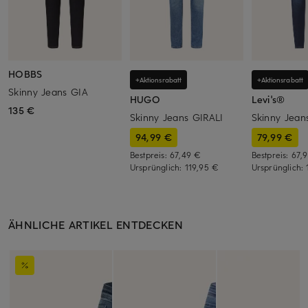
HOBBS
+Aktionsrabatt
+Aktionsrabatt
Skinny Jeans GIA
HUGO
Levi's®
135 €
Skinny Jeans GIRALI
Skinny Jean
94,99 €
79,99 €
Bestpreis:
67,49 €
Bestpreis:
67,
Ursprünglich:
119,95 €
Ursprünglich:
ÄHNLICHE ARTIKEL ENTDECKEN