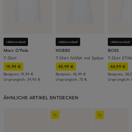
+Aktionsrabatt
+Aktionsrabatt
+Aktionsrabatt
Marc O'Polo
HOBBS
BOSS
T-Shirt
T-Shirt IVANA mit Spitze
T-Shirt ETIN
19,99 €
49,99 €
44,99 €
Bestpreis:
19,99 €
Bestpreis:
42,49 €
Bestpreis:
38,
Ursprünglich:
39,95 €
Ursprünglich:
70 €
Ursprünglich:
ÄHNLICHE ARTIKEL ENTDECKEN