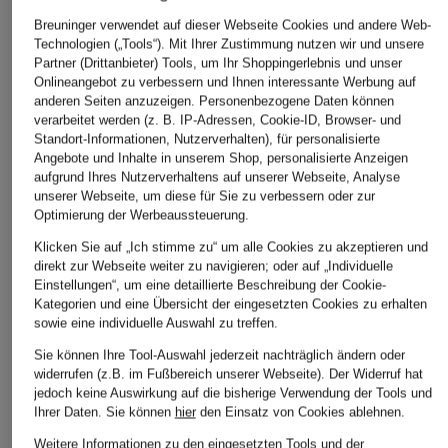
Breuninger verwendet auf dieser Webseite Cookies und andere Web-
American Vintage
Technologien („Tools“). Mit Ihrer Zustimmung nutzen wir und unsere
+Aktionsrabatt
+Aktionsrabatt
Partner (Drittanbieter) Tools, um Ihr Shoppingerlebnis und unser
T-Shirt
Onlineangebot zu verbessern und Ihnen interessante Werbung auf
Marc O'Polo
Marc O'Polo
JACKSONVILLE
anderen Seiten anzuzeigen. Personenbezogene Daten können
T-Shirt
T-Shirt
verarbeitet werden (z. B. IP-Adressen, Cookie-ID, Browser- und
44,99 €
Standort-Informationen, Nutzerverhalten), für personalisierte
19,99 €
19,99 €
Angebote und Inhalte in unserem Shop, personalisierte Anzeigen
aufgrund Ihres Nutzerverhaltens auf unserer Webseite, Analyse
Bestpreis:
21,24 €
Bestpreis:
19,99 €
unserer Webseite, um diese für Sie zu verbessern oder zur
Ursprünglich:
39,95 €
Ursprünglich:
39,95 €
Optimierung der Werbeaussteuerung.
Klicken Sie auf „Ich stimme zu“ um alle Cookies zu akzeptieren und
direkt zur Webseite weiter zu navigieren; oder auf „Individuelle
Einstellungen“, um eine detaillierte Beschreibung der Cookie-
Kategorien und eine Übersicht der eingesetzten Cookies zu erhalten
sowie eine individuelle Auswahl zu treffen.
Sie können Ihre Tool-Auswahl jederzeit nachträglich ändern oder
widerrufen (z.B. im Fußbereich unserer Webseite). Der Widerruf hat
jedoch keine Auswirkung auf die bisherige Verwendung der Tools und
Ihrer Daten.
Sie können
hier
den Einsatz von Cookies ablehnen.
Weitere Kategorien
Weitere Informationen zu den eingesetzten Tools und der