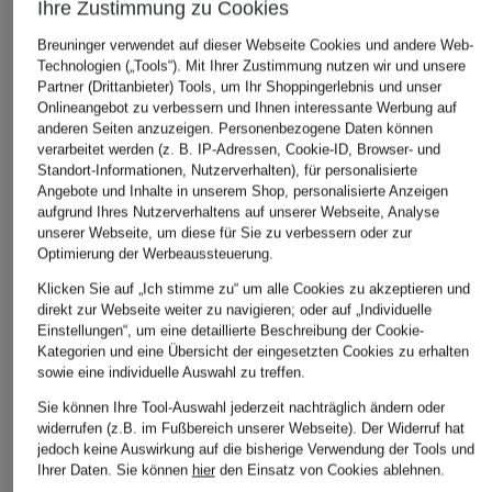
Ihre Zustimmung zu Cookies
Breuninger verwendet auf dieser Webseite Cookies und andere Web-
Technologien („Tools“). Mit Ihrer Zustimmung nutzen wir und unsere
HOKA
HOKA
Partner (Drittanbieter) Tools, um Ihr Shoppingerlebnis und unser
+Aktionsrabatt
Onlineangebot zu verbessern und Ihnen interessante Werbung auf
Laufschuhe BONDI 9
Laufschuhe CLIFT
saucony
anderen Seiten anzuzeigen. Personenbezogene Daten können
11
180 €
verarbeitet werden (z. B. IP-Adressen, Cookie-ID, Browser- und
Laufschuhe
Standort-Informationen, Nutzerverhalten), für personalisierte
160 €
ENDORPHIN PRO 4
Angebote und Inhalte in unserem Shop, personalisierte Anzeigen
aufgrund Ihres Nutzerverhaltens auf unserer Webseite, Analyse
174,99 €
unserer Webseite, um diese für Sie zu verbessern oder zur
Bestpreis:
157,49 €
Optimierung der Werbeaussteuerung.
Ursprünglich:
250 €
Klicken Sie auf „Ich stimme zu“ um alle Cookies zu akzeptieren und
direkt zur Webseite weiter zu navigieren; oder auf „Individuelle
Einstellungen“, um eine detaillierte Beschreibung der Cookie-
Kategorien und eine Übersicht der eingesetzten Cookies zu erhalten
sowie eine individuelle Auswahl zu treffen.
Sie können Ihre Tool-Auswahl jederzeit nachträglich ändern oder
widerrufen (z.B. im Fußbereich unserer Webseite). Der Widerruf hat
jedoch keine Auswirkung auf die bisherige Verwendung der Tools und
Ihrer Daten.
Sie können
hier
den Einsatz von Cookies ablehnen.