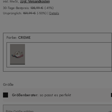
inkl. MwSt.,
zzgl. Versandkosten
30-Tage-Bestpreis:
135,99 €
(-41%)
Ursprünglich:
159,99 €
(-50%)
|
Details
Aktuell nicht verfügbar
Farbe:
CREME
Größe
Größenberater
: so passt es perfekt
Bitte Größe wählen