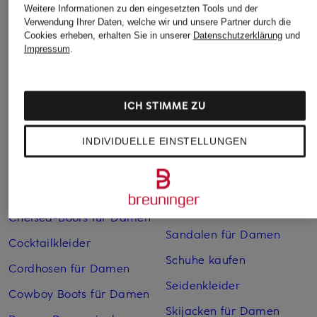
Weitere Kategorien
Weitere Informationen zu den eingesetzten Tools und der
Verwendung Ihrer Daten, welche wir und unsere Partner durch die
Cookies erheben, erhalten Sie in unserer
Datenschutzerklärung
und
Abendkleider
Kleider
Impressum
.
Anzüge für Herren
Lange Ballkleider
Bikinis Damen
Lederjacken für Damen
ICH STIMME ZU
Boots für Damen
Mäntel für Damen
Braune Stiefel für Damen
Parkas für Herren
INDIVIDUELLE EINSTELLUNGEN
Cabanjacken für Damen
Pullover für Damen
Chelsea Boots für Herren
Rollkragenpullover für
Herren
Chelsea-Boots für Damen
Sandalen für Damen
Cocktailkleider
Schuhe kaufen
Cordhosen für Damen
Seidenkleider
Cowboy Boots für Damen
Skijacken für Damen