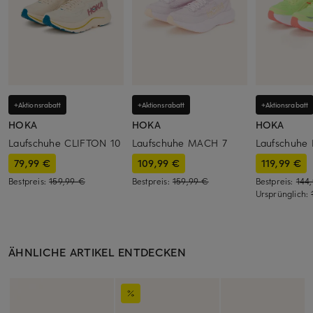
+Aktionsrabatt
+Aktionsrabatt
+Aktionsrabatt
HOKA
HOKA
HOKA
Laufschuhe CLIFTON 10
Laufschuhe MACH 7
Laufschuhe
79,99 €
109,99 €
119,99 €
Bestpreis:
159,99 €
Bestpreis:
159,99 €
Bestpreis:
144
Ursprünglich:
ÄHNLICHE ARTIKEL ENTDECKEN