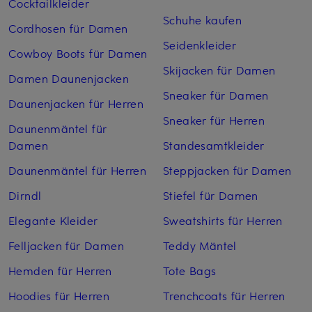
Cocktailkleider
Schuhe kaufen
Cordhosen für Damen
Seidenkleider
Cowboy Boots für Damen
Skijacken für Damen
Damen Daunenjacken
Sneaker für Damen
Daunenjacken für Herren
Sneaker für Herren
Daunenmäntel für
Damen
Standesamtkleider
Daunenmäntel für Herren
Steppjacken für Damen
Dirndl
Stiefel für Damen
Elegante Kleider
Sweatshirts für Herren
Felljacken für Damen
Teddy Mäntel
Hemden für Herren
Tote Bags
Hoodies für Herren
Trenchcoats für Herren