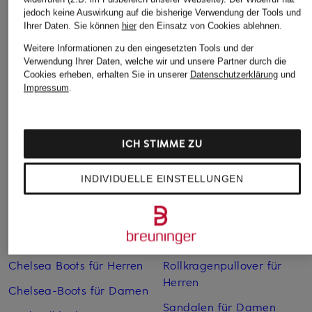
jedoch keine Auswirkung auf die bisherige Verwendung der Tools und
Ihrer Daten.
Sie können
hier
den Einsatz von Cookies ablehnen.
Weitere Informationen zu den eingesetzten Tools und der
Verwendung Ihrer Daten, welche wir und unsere Partner durch die
Cookies erheben, erhalten Sie in unserer
Datenschutzerklärung
und
Weitere Kategorien
Impressum
.
Abendkleider
Kleider
Anzüge für Herren
Lange Ballkleider
ICH STIMME ZU
Bikinis Damen
Lederjacken für Damen
INDIVIDUELLE EINSTELLUNGEN
Boots für Damen
Mäntel für Damen
Braune Stiefel für Damen
Parkas für Herren
Cabanjacken für Damen
Pullover für Damen
Chelsea Boots für Herren
Rollkragenpullover für
Herren
Chelsea-Boots für Damen
Sandalen für Damen