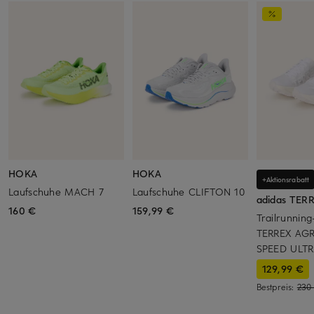
HOKA
HOKA
+Aktionsrabatt
Laufschuhe MACH 7
Laufschuhe CLIFTON 10
adidas TER
160 €
159,99 €
Trailrunnin
TERREX AG
SPEED ULTR
129,99 €
Bestpreis:
230