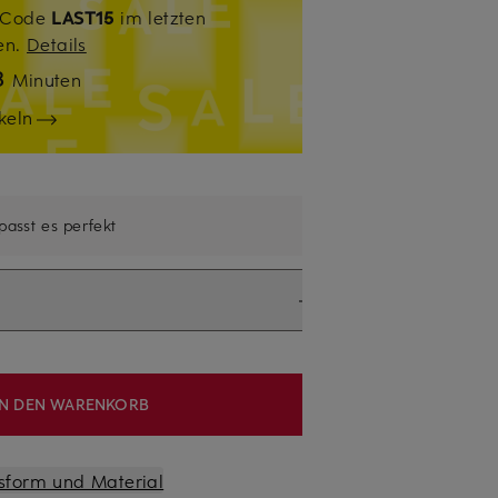
. Code
LAST15
im letzten
sen.
Details
8
Minuten
keln
 passt es perfekt
IN DEN WARENKORB
sform und Material