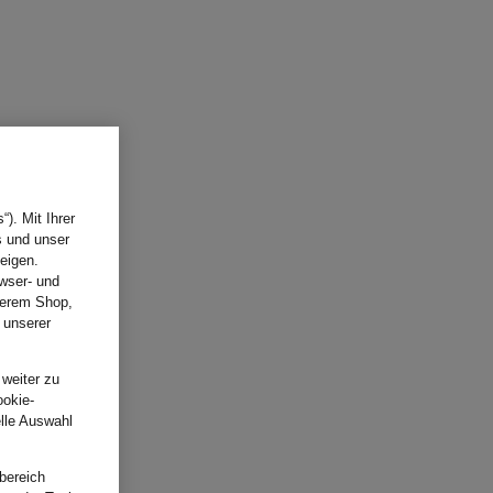
). Mit Ihrer
s und unser
eigen.
wser- und
nserem Shop,
 unserer
.
 weiter zu
ookie-
elle Auswahl
bereich