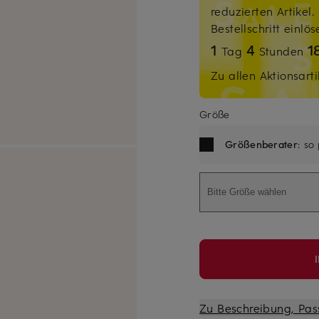
reduzierten Artikel
Bestellschritt einlö
1
4
1
Tag
Stunden
Zu allen Aktionsarti
Größe
Größenberater
: so
Bitte Größe wählen
Zu Beschreibung, Pas