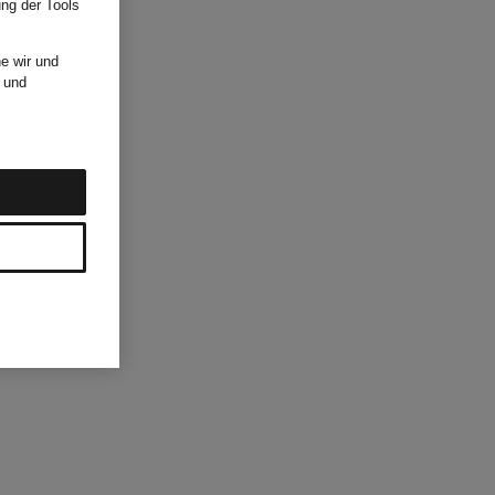
ung der Tools
e wir und
und