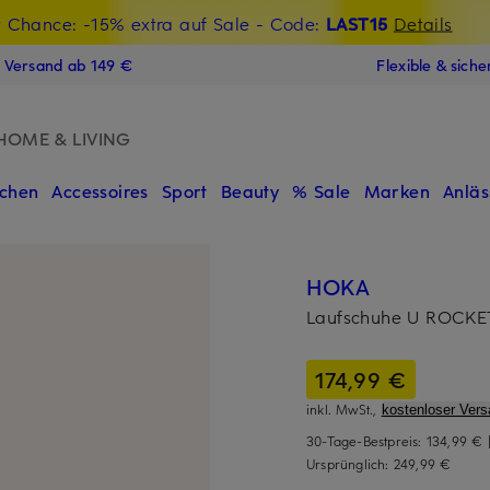
t Chance: -15% extra auf Sale
€-Willkommensgutschein mit Beyond sichern
- Code:
LAST15
Details
N
s Versand ab 149 €
Flexible & sich
HOME & LIVING
chen
Accessoires
Sport
Beauty
% Sale
Marken
Anläs
HOKA
Laufschuhe U ROCKE
174,99 €
inkl. MwSt.,
kostenloser Vers
30-Tage-Bestpreis:
134,99 €
Ursprünglich:
249,99 €