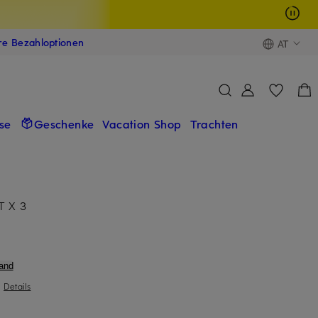
ere Bezahloptionen
AT
se
Geschenke
Vacation Shop
Trachten
T X 3
and
|
Details