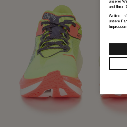
unserer We
und Ihrer 
Weitere In
unsere Par
Impressu