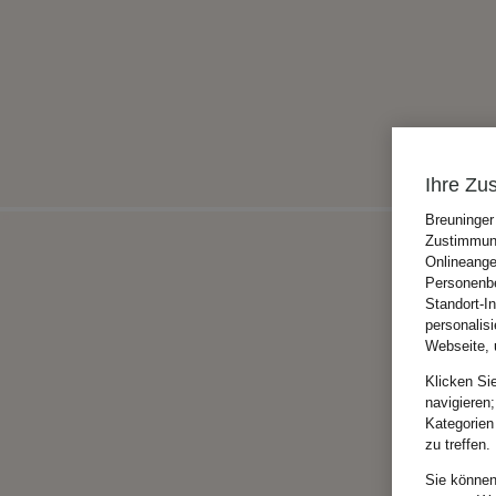
Ihre Zu
Breuninger
Zustimmung
Onlineange
Personenbe
Standort-I
personalis
Webseite, 
Klicken Si
navigieren;
Kategorien
zu treffen.
Sie können