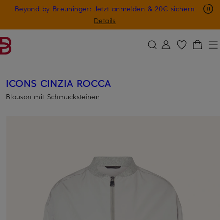
Nur in der App: -10 € auf digitale Geschenkkarten
Beyond by Breuninger: Jetzt anmelden & 20€ sichern
ZUM HAUPTINHALT ÜBERSPRINGEN
ZUM SUCHFELD ÜBERSPRINGE
GESCHENK20
Details
ICONS CINZIA ROCCA
Blouson mit Schmucksteinen