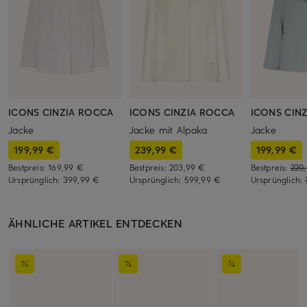
ICONS CINZIA ROCCA
ICONS CINZIA ROCCA
ICONS CIN
Jacke
Jacke mit Alpaka
Jacke
199,99 €
239,99 €
199,99 €
Bestpreis:
169,99 €
Bestpreis:
203,99 €
Bestpreis:
220
Ursprünglich:
399,99 €
Ursprünglich:
599,99 €
Ursprünglich:
ÄHNLICHE ARTIKEL ENTDECKEN