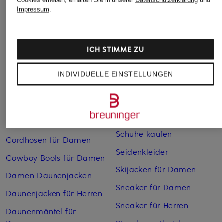
Impressum
.
Bikinis Damen
Lederjacken für Damen
Boots für Damen
Mäntel für Damen
ICH STIMME ZU
Braune Stiefel für Damen
Parkas für Herren
Cabanjacken für Damen
Pullover für Damen
INDIVIDUELLE EINSTELLUNGEN
Chelsea Boots für Herren
Rollkragenpullover für
Herren
Chelsea-Boots für Damen
Sandalen für Damen
Cocktailkleider
Schuhe kaufen
Cordhosen für Damen
Seidenkleider
Cowboy Boots für Damen
Skijacken für Damen
Damen Daunenjacken
Sneaker für Damen
Daunenjacken für Herren
Sneaker für Herren
Daunenmäntel für