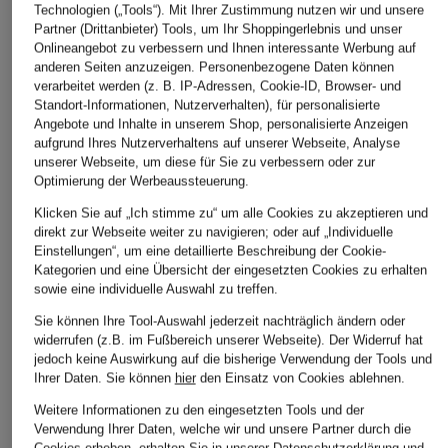
Technologien („Tools“). Mit Ihrer Zustimmung nutzen wir und unsere
Partner (Drittanbieter) Tools, um Ihr Shoppingerlebnis und unser
No.1 Como
POLO RALPH
monari
Onlineangebot zu verbessern und Ihnen interessante Werbung auf
LAUREN
anderen Seiten anzuzeigen. Personenbezogene Daten können
Blouson FONTE
Blouson mit 3/4-A
verarbeitet werden (z. B. IP-Adressen, Cookie-ID, Browser- und
Blouson
79,99 €
79,99 €
Standort-Informationen, Nutzerverhalten), für personalisierte
Angebote und Inhalte in unserem Shop, personalisierte Anzeigen
269,99 €
Bestpreis:
67,99 €
Bestpreis:
67,99 €
aufgrund Ihres Nutzerverhaltens auf unserer Webseite, Analyse
Ursprünglich:
169,99 €
Ursprünglich:
139,99 €
Bestpreis:
229,49 €
unserer Webseite, um diese für Sie zu verbessern oder zur
Ursprünglich:
375 €
Optimierung der Werbeaussteuerung.
Klicken Sie auf „Ich stimme zu“ um alle Cookies zu akzeptieren und
direkt zur Webseite weiter zu navigieren; oder auf „Individuelle
Einstellungen“, um eine detaillierte Beschreibung der Cookie-
Kategorien und eine Übersicht der eingesetzten Cookies zu erhalten
sowie eine individuelle Auswahl zu treffen.
Sie können Ihre Tool-Auswahl jederzeit nachträglich ändern oder
widerrufen (z.B. im Fußbereich unserer Webseite). Der Widerruf hat
Weitere Kategorien
jedoch keine Auswirkung auf die bisherige Verwendung der Tools und
Ihrer Daten.
Sie können
hier
den Einsatz von Cookies ablehnen.
Abendkleider
Kleider
Weitere Informationen zu den eingesetzten Tools und der
Verwendung Ihrer Daten, welche wir und unsere Partner durch die
Anzüge für Herren
Lange Ballkleider
Cookies erheben, erhalten Sie in unserer
Datenschutzerklärung
und