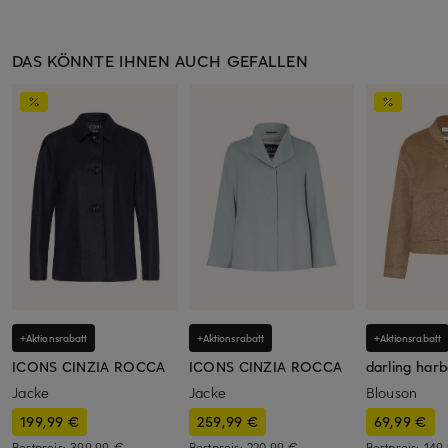
DAS KÖNNTE IHNEN AUCH GEFALLEN
+Aktionsrabatt
+Aktionsrabatt
+Aktionsrabatt
ICONS CINZIA ROCCA
ICONS CINZIA ROCCA
darling har
Jacke
Jacke
Blouson
199,99 €
259,99 €
69,99 €
Bestpreis:
399,99 €
Bestpreis:
220,99 €
Bestpreis:
149