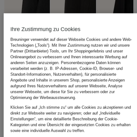
Ihre Zustimmung zu Cookies
Breuninger verwendet auf dieser Webseite Cookies und andere Web-
Technologien („Tools“). Mit Ihrer Zustimmung nutzen wir und unsere
Partner (Drittanbieter) Tools, um Ihr Shoppingerlebnis und unser
Onlineangebot zu verbessern und Ihnen interessante Werbung auf
anderen Seiten anzuzeigen. Personenbezogene Daten können
verarbeitet werden (z. B. IP-Adressen, Cookie-ID, Browser- und
Standort-Informationen, Nutzerverhalten), für personalisierte
Angebote und Inhalte in unserem Shop, personalisierte Anzeigen
Fay
+Aktionsrabatt
+Aktionsrabatt
aufgrund Ihres Nutzerverhaltens auf unserer Webseite, Analyse
Cabanjacke
unserer Webseite, um diese für Sie zu verbessern oder zur
ICONS CINZIA
PEUTEREY
Optimierung der Werbeaussteuerung.
890 €
ROCCA
Jacke OLAFUR
Klicken Sie auf „Ich stimme zu“ um alle Cookies zu akzeptieren und
Jacke
399,99 €
direkt zur Webseite weiter zu navigieren; oder auf „Individuelle
Einstellungen“, um eine detaillierte Beschreibung der Cookie-
224,99 €
Bestpreis:
339,99 €
Kategorien und eine Übersicht der eingesetzten Cookies zu erhalten
Ursprünglich:
749,99 €
Bestpreis:
191,24 €
sowie eine individuelle Auswahl zu treffen.
Ursprünglich:
449,99 €