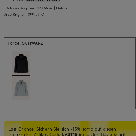
30-Tage-Bestpreis:
220,99 €
|
Details
Ursprünglich:
399,99 €
Farbe:
SCHWARZ
Last Chance: Sichern Sie sich -15% extra auf diesen
reduzierten Artikel. Code
LAST15
im letzten Bestellschritt