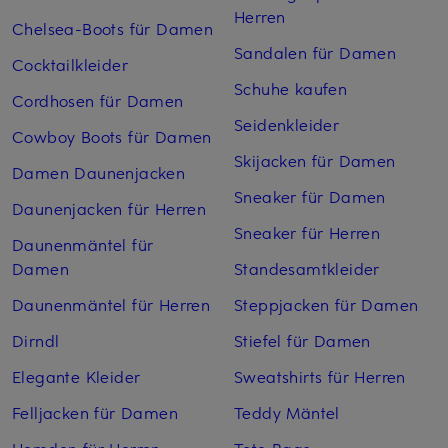
Herren
Chelsea-Boots für Damen
Sandalen für Damen
Cocktailkleider
Schuhe kaufen
Cordhosen für Damen
Seidenkleider
Cowboy Boots für Damen
Skijacken für Damen
Damen Daunenjacken
Sneaker für Damen
Daunenjacken für Herren
Sneaker für Herren
Daunenmäntel für
Damen
Standesamtkleider
Daunenmäntel für Herren
Steppjacken für Damen
Dirndl
Stiefel für Damen
Elegante Kleider
Sweatshirts für Herren
Felljacken für Damen
Teddy Mäntel
Hemden für Herren
Tote Bags