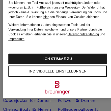
Sie können Ihre Tool-Auswahl jederzeit nachträglich ändern oder
widerrufen (z.B. im Fußbereich unserer Webseite). Der Widerruf hat
jedoch keine Auswirkung auf die bisherige Verwendung der Tools und
Ihrer Daten.
Sie können
hier
den Einsatz von Cookies ablehnen.
Weitere Informationen zu den eingesetzten Tools und der
Verwendung Ihrer Daten, welche wir und unsere Partner durch die
Cookies erheben, erhalten Sie in unserer
Datenschutzerklärung
und
Impressum
.
Weitere Kategorien
Abendkleider
Kleider
ICH STIMME ZU
Anzüge für Herren
Lange Ballkleider
INDIVIDUELLE EINSTELLUNGEN
Bikinis Damen
Lederjacken für Damen
Boots für Damen
Mäntel für Damen
Braune Stiefel für Damen
Parkas für Herren
Cabanjacken für Damen
Pullover für Damen
Chelsea Boots für Herren
Rollkragenpullover für