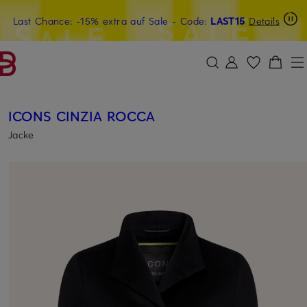
Last Chance: -15% extra auf Sale
20€-Willkommensgutschein mit Beyond sichern
- Code:
LAST15
Details
ZUM HAUPTINHALT ÜBERSPRINGEN
ZUM SUCHFELD ÜBERSPRINGE
ICONS CINZIA ROCCA
Jacke