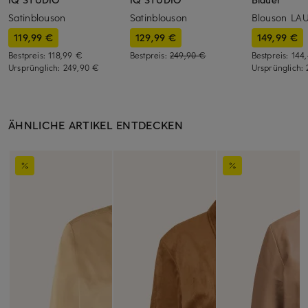
Satinblouson
Satinblouson
Blouson LA
119,99 €
129,99 €
149,99 €
Bestpreis:
118,99 €
Bestpreis:
249,90 €
Bestpreis:
144
Ursprünglich:
249,90 €
Ursprünglich:
ÄHNLICHE ARTIKEL ENTDECKEN