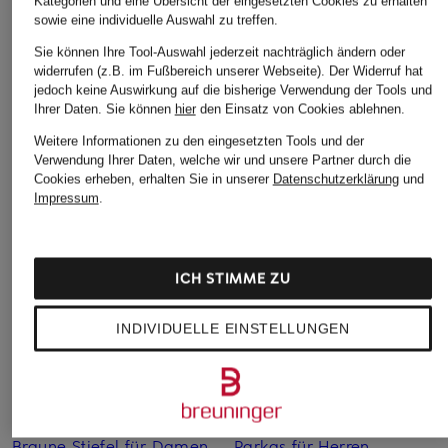
129,99 €
Kategorien und eine Übersicht der eingesetzten Cookies zu erhalten
sowie eine individuelle Auswahl zu treffen.
209,99 €
Bestpreis:
249,90 €
Sie können Ihre Tool-Auswahl jederzeit nachträglich ändern oder
Bestpreis:
178,49 €
Ursprünglich:
279,99 €
widerrufen (z.B. im Fußbereich unserer Webseite). Der Widerruf hat
jedoch keine Auswirkung auf die bisherige Verwendung der Tools und
Ihrer Daten.
Sie können
hier
den Einsatz von Cookies ablehnen.
Weitere Informationen zu den eingesetzten Tools und der
Verwendung Ihrer Daten, welche wir und unsere Partner durch die
Cookies erheben, erhalten Sie in unserer
Datenschutzerklärung
und
Impressum
.
Weitere Kategorien
ICH STIMME ZU
Abendkleider
Kleider
INDIVIDUELLE EINSTELLUNGEN
Anzüge für Herren
Lange Ballkleider
Bikinis Damen
Lederjacken für Damen
Boots für Damen
Mäntel für Damen
Braune Stiefel für Damen
Parkas für Herren