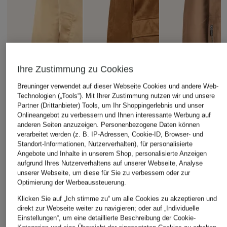
Ihre Zustimmung zu Cookies
Breuninger verwendet auf dieser Webseite Cookies und andere Web-
Technologien („Tools“). Mit Ihrer Zustimmung nutzen wir und unsere
Partner (Drittanbieter) Tools, um Ihr Shoppingerlebnis und unser
Onlineangebot zu verbessern und Ihnen interessante Werbung auf
anderen Seiten anzuzeigen. Personenbezogene Daten können
verarbeitet werden (z. B. IP-Adressen, Cookie-ID, Browser- und
Standort-Informationen, Nutzerverhalten), für personalisierte
Angebote und Inhalte in unserem Shop, personalisierte Anzeigen
aufgrund Ihres Nutzerverhaltens auf unserer Webseite, Analyse
unserer Webseite, um diese für Sie zu verbessern oder zur
CINQUE
+Aktionsrabatt
+Aktionsrabatt
Optimierung der Werbeaussteuerung.
Jacke CIANTON in
IQ STUDIO
MILESTONE
Klicken Sie auf „Ich stimme zu“ um alle Cookies zu akzeptieren und
Lederoptik
direkt zur Webseite weiter zu navigieren; oder auf „Individuelle
Satinblouson
Lederjacke
289,99 €
Einstellungen“, um eine detaillierte Beschreibung der Cookie-
MSSUGAR