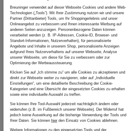
Breuninger verwendet auf dieser Webseite Cookies und andere Web-
Technologien („Tools“). Mit Ihrer Zustimmung nutzen wir und unsere
Partner (Drittanbieter) Tools, um Ihr Shoppingerlebnis und unser
+Aktionsrabatt
+Aktionsrabatt
+Aktionsrabatt
Onlineangebot zu verbessern und Ihnen interessante Werbung auf
anderen Seiten anzuzeigen. Personenbezogene Daten können
ESTHÉ
MRS & HUGS
ottod'ame
verarbeitet werden (z. B. IP-Adressen, Cookie-ID, Browser- und
Kleid
Kleid aus Lochspitze
Kleid
Standort-Informationen, Nutzerverhalten), für personalisierte
Angebote und Inhalte in unserem Shop, personalisierte Anzeigen
143,99 €
139,99 €
159,99 €
aufgrund Ihres Nutzerverhaltens auf unserer Webseite, Analyse
unserer Webseite, um diese für Sie zu verbessern oder zur
Bestpreis:
122,39 €
Bestpreis:
179,99 €
Bestpreis:
135,99 €
Optimierung der Werbeaussteuerung.
Ursprünglich:
179,99 €
Ursprünglich:
199,99 €
Klicken Sie auf „Ich stimme zu“ um alle Cookies zu akzeptieren und
direkt zur Webseite weiter zu navigieren; oder auf „Individuelle
Einstellungen“, um eine detaillierte Beschreibung der Cookie-
Kategorien und eine Übersicht der eingesetzten Cookies zu erhalten
sowie eine individuelle Auswahl zu treffen.
Sie können Ihre Tool-Auswahl jederzeit nachträglich ändern oder
widerrufen (z.B. im Fußbereich unserer Webseite). Der Widerruf hat
jedoch keine Auswirkung auf die bisherige Verwendung der Tools und
Ihrer Daten.
Sie können
hier
den Einsatz von Cookies ablehnen.
Weitere Kategorien
Weitere Informationen zu den eingesetzten Tools und der