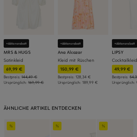
+Aktionsrabatt
+Aktionsrabatt
+Aktionsrabatt
MRS & HUGS
Ana Alcazar
LIPSY
Satinkleid
Kleid mit Rüschen
Cocktailklei
69,99 €
150,99 €
49,99 €
Bestpreis:
144,49 €
Bestpreis:
128,34 €
Bestpreis:
54,
Ursprünglich:
169,99 €
Ursprünglich:
189,99 €
Ursprünglich:
ÄHNLICHE ARTIKEL ENTDECKEN