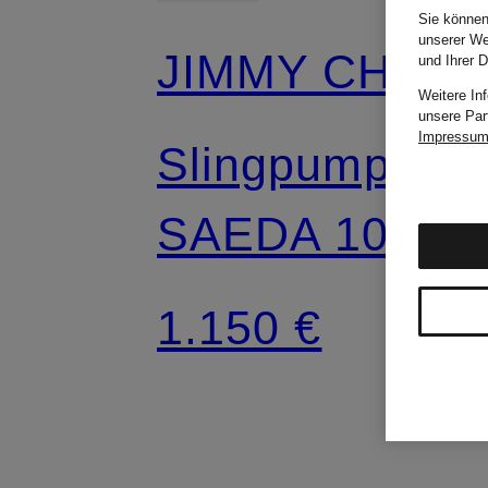
Sie können
unserer We
JIMMY CHOO
und Ihrer 
Weitere In
unsere Par
Impressu
Slingpumps
SAEDA 100
mit
1.150 €
Schmuckstein