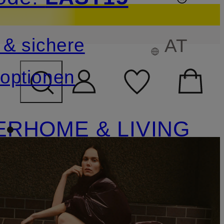
sichern
 & sichere
AT
FELD ÜBERSPRINGEN
optionen
ER
HOME & LIVING