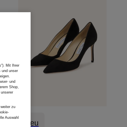
). Mit Ihrer
s und unser
eigen.
wser- und
nserem Shop,
 unserer
.
 weiter zu
ookie-
elle Auswahl
Neu