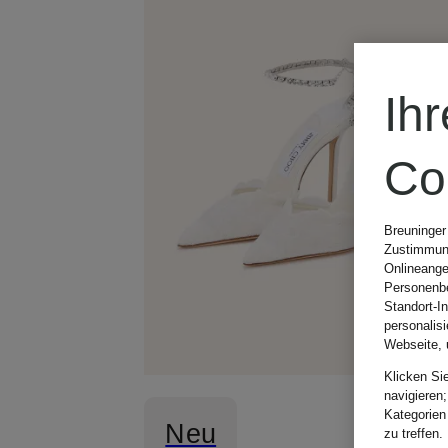
Ih
Co
Breuninger
Zustimmung
Onlineange
Personenbe
Standort-I
personalis
Webseite, 
Klicken Si
navigieren;
Kategorien
Neu
zu treffen.