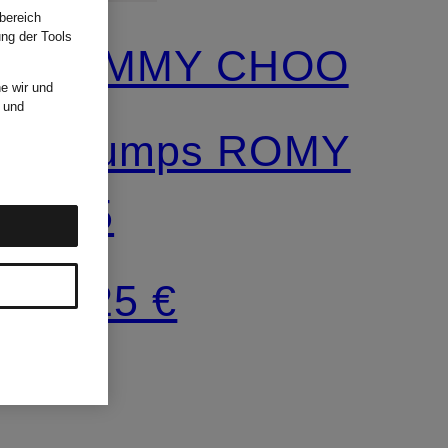
bereich
ung der Tools
JIMMY CHOO
e wir und
und
Pumps ROMY
85
725 €