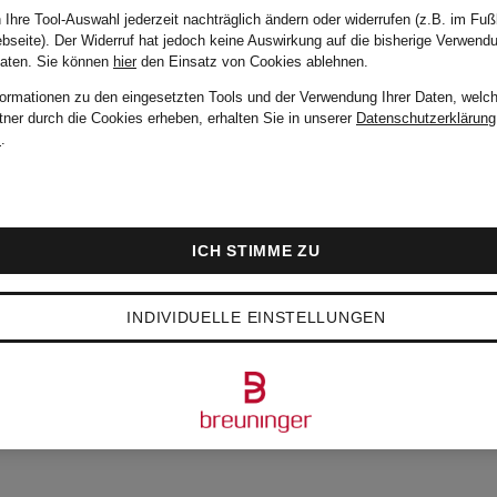
 Ihre Tool-Auswahl jederzeit nachträglich ändern oder widerrufen (z.B. im Fuß
bseite). Der Widerruf hat jedoch keine Auswirkung auf die bisherige Verwend
JIMMY CHOO
Daten.
Sie können
hier
den Einsatz von Cookies ablehnen.
formationen zu den eingesetzten Tools und der Verwendung Ihrer Daten, welch
tner durch die Cookies erheben, erhalten Sie in unserer
Datenschutzerklärung
m
.
Lacksandaletten
AIZA 95
ICH STIMME ZU
750 €
INDIVIDUELLE EINSTELLUNGEN
en