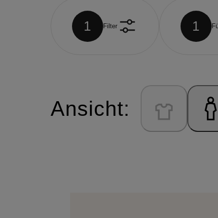
1
1
Filter
Fü
Ansicht: