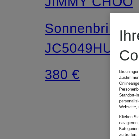
JIMMY CHOO
Sonnenbrille
Ih
JC5049HU
Co
380 €
Breuninger
Zustimmung
Onlineange
Personenbe
Standort-I
personalis
Webseite, 
Klicken Si
navigieren;
Kategorien
zu treffen.