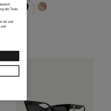
bereich
ung der Tools
e wir und
und