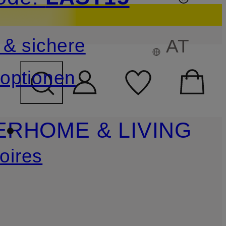
sichern
 & sichere
AT
FELD ÜBERSPRINGEN
optionen
ER
HOME & LIVING
oires