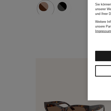
Sie können
unserer We
und Ihrer 
Weitere In
unsere Par
Impressu