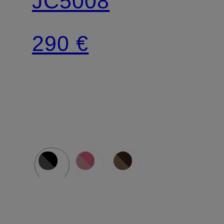
JC5008
290 €