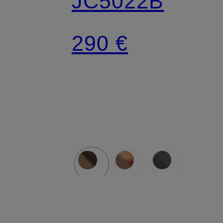
JC5022B
290 €