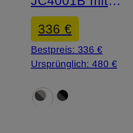
JC4001B mit
Schmucksteinen
336 €
Bestpreis:
336 €
Ursprünglich:
480 €