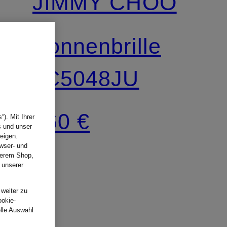
JIMMY CHOO
Sonnenbrille
JC5048JU
360 €
). Mit Ihrer
s und unser
eigen.
wser- und
nserem Shop,
 unserer
.
 weiter zu
ookie-
elle Auswahl