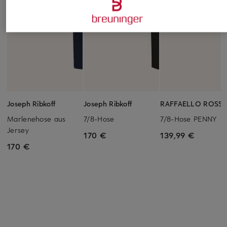
Joseph Ribkoff
Joseph Ribkoff
RAFFAELLO ROSSI
Marlenehose aus
7/8-Hose
7/8-Hose PENNY
Jersey
170 €
139,99 €
170 €