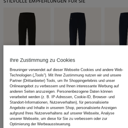
STILVOLLE EMPFEHLUNGEN FÜR SIE
Ihre Zustimmung zu Cookies
Breuninger verwendet auf dieser Webseite Cookies und andere Web-
Technologien („Tools“). Mit Ihrer Zustimmung nutzen wir und unsere
Joseph Ribkoff
Joseph Ribkoff
Joseph Ribko
Partner (Drittanbieter) Tools, um Ihr Shoppingerlebnis und unser
Hose
Hose
Marlenehose
Onlineangebot zu verbessern und Ihnen interessante Werbung auf
anderen Seiten anzuzeigen. Personenbezogene Daten können
170 €
170 €
170 €
verarbeitet werden (z. B. IP-Adressen, Cookie-ID, Browser- und
Standort-Informationen, Nutzerverhalten), für personalisierte
Angebote und Inhalte in unserem Shop, personalisierte Anzeigen
aufgrund Ihres Nutzerverhaltens auf unserer Webseite, Analyse
unserer Webseite, um diese für Sie zu verbessern oder zur
Optimierung der Werbeaussteuerung.