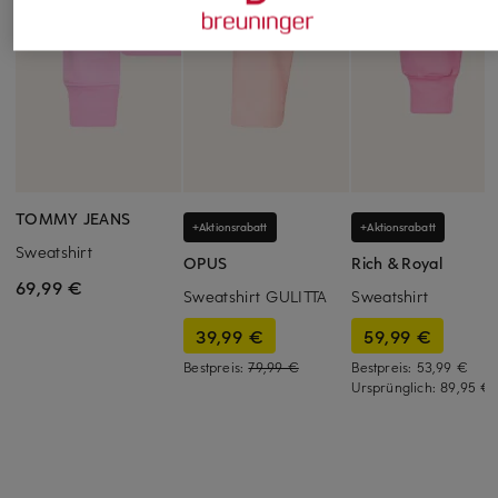
TOMMY JEANS
+Aktionsrabatt
+Aktionsrabatt
Sweatshirt
OPUS
Rich & Royal
69,99 €
Sweatshirt GULITTA
Sweatshirt
39,99 €
59,99 €
Bestpreis:
79,99 €
Bestpreis:
53,99 €
Ursprünglich:
89,95 €