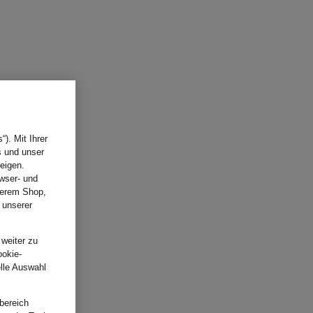
). Mit Ihrer
s und unser
eigen.
wser- und
nserem Shop,
 unserer
.
 weiter zu
ookie-
elle Auswahl
bereich