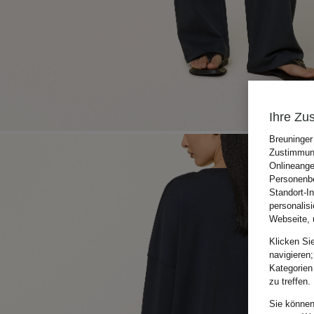
Ihre Zu
Breuninger
Zustimmung
Onlineange
Personenbe
Standort-I
personalis
Webseite, 
Klicken Si
navigieren;
Kategorien
zu treffen.
Sie können