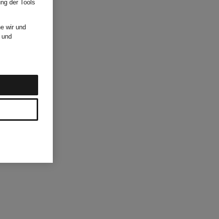
ung der Tools
e wir und
und