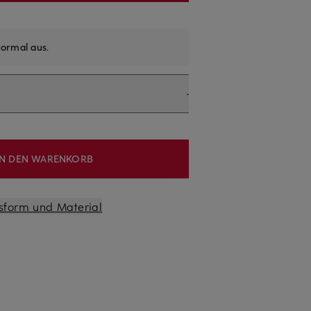
ormal aus
.
IN DEN WARENKORB
sform und Material