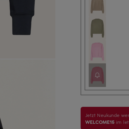
Jetzt Neukunde wer
WELCOME15
im let