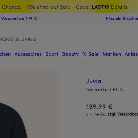
t Chance: -15% extra auf Sale
€-Willkommensgutschein mit Beyond sichern
- Code:
LAST15
Details
N
s Versand ab 149 €
Flexible & sich
HOME & LIVING
chen
Accessoires
Sport
Beauty
% Sale
Marken
Anläs
Juvia
Sweatshirt ELIA
139,99 €
inkl. MwSt.,
zzgl. Versandkos