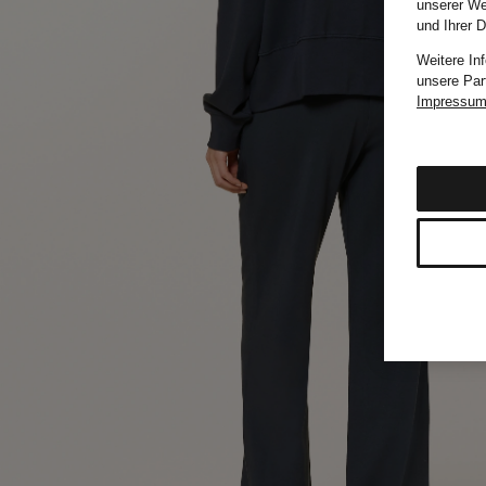
unserer We
und Ihrer 
Weitere In
unsere Par
Impressu