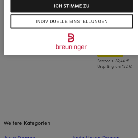
ICH STIMME ZU
Juvia
ELBSAND
+Aktionsrabatt
INDIVIDUELLE EINSTELLUNGEN
Sweatshirt JUDI
Sweatshirt RIANE
VARLEY
119,99 €
59,99 €
Sweat-Troyer
HAWLEY
96,99 €
Bestpreis:
82,44 €
Ursprünglich:
122 €
Weitere Kategorien
Juvia Damen
Juvia Hosen Damen