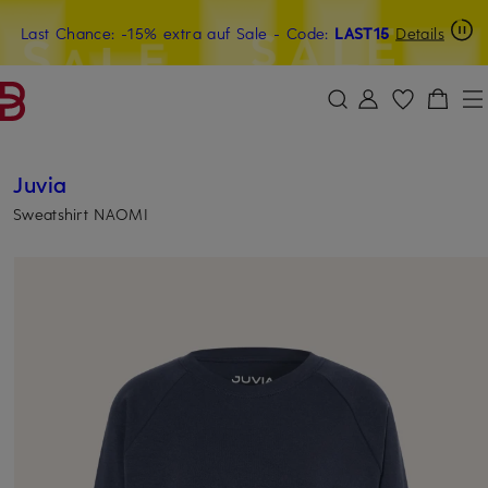
Last Chance: -15% extra auf Sale
20€-Willkommensgutschein mit Beyond sichern
- Code:
LAST15
Details
ZUM HAUPTINHALT ÜBERSPRINGEN
ZUM SUCHFELD ÜBERSPRINGE
Juvia
Sweatshirt NAOMI