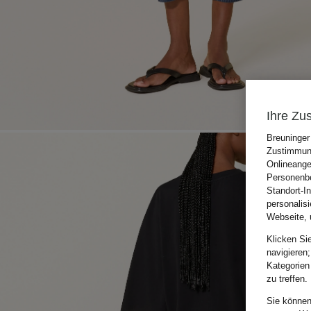
Ihre Zu
Breuninger
Zustimmung
Onlineange
Personenbe
Standort-I
personalis
Webseite, 
Klicken Si
navigieren;
Kategorien
zu treffen.
Sie können