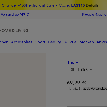
t Chance: -15% extra auf Sale
€-Willkommensgutschein mit Beyond sichern
- Code:
LAST15
Details
N
s Versand ab 149 €
Flexible & sich
HOME & LIVING
chen
Accessoires
Sport
Beauty
% Sale
Marken
Anläs
Juvia
T-Shirt BERTA
69,99 €
inkl. MwSt.,
zzgl. Versandkos