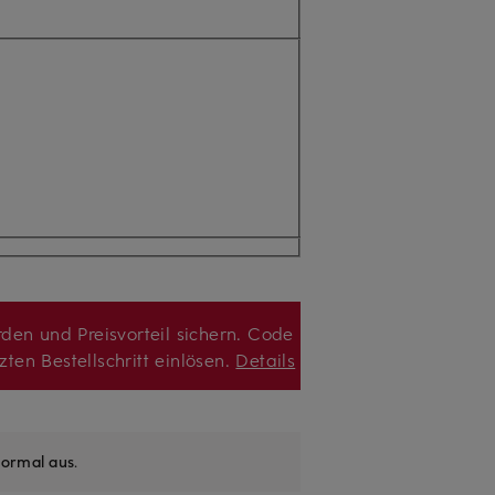
den und Preisvorteil sichern. Code
zten Bestellschritt einlösen.
Details
ormal aus
.