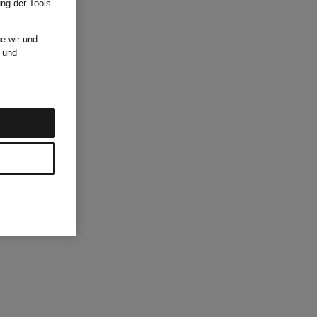
ung der Tools
e wir und
und