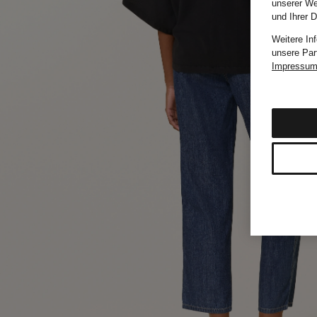
unserer We
und Ihrer 
Weitere In
unsere Par
Impressu