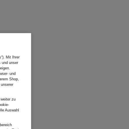
). Mit Ihrer
s und unser
eigen.
wser- und
nserem Shop,
 unserer
.
 weiter zu
ookie-
elle Auswahl
bereich