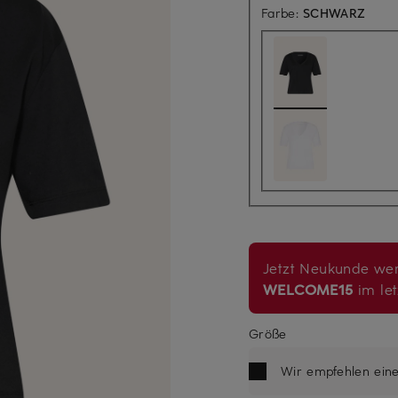
Farbe:
SCHWARZ
Jetzt Neukunde wer
WELCOME15
im let
Größe
Wir empfehlen ein