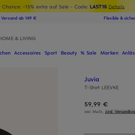
t Chance: -15% extra auf Sale
€-Willkommensgutschein mit Beyond sichern
- Code:
LAST15
Details
N
s Versand ab 149 €
Flexible & sich
HOME & LIVING
chen
Accessoires
Sport
Beauty
% Sale
Marken
Anläs
Juvia
T-Shirt LEEVKE
59,99 €
inkl. MwSt.,
zzgl. Versandkos