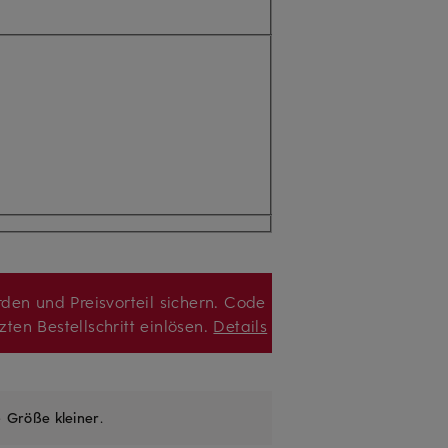
den und Preisvorteil sichern. Code
zten Bestellschritt einlösen.
Details
e
Größe kleiner
.