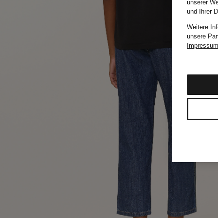
unserer We
und Ihrer 
Weitere In
unsere Par
Impressu