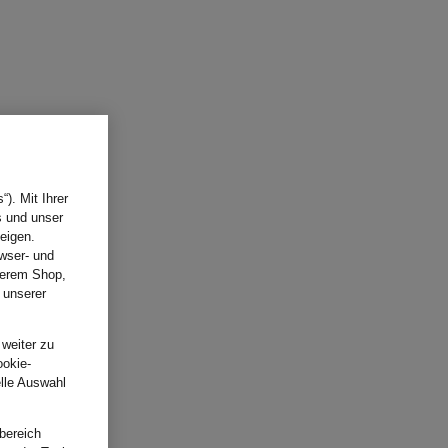
). Mit Ihrer
s und unser
eigen.
wser- und
nserem Shop,
 unserer
.
 weiter zu
ookie-
elle Auswahl
bereich