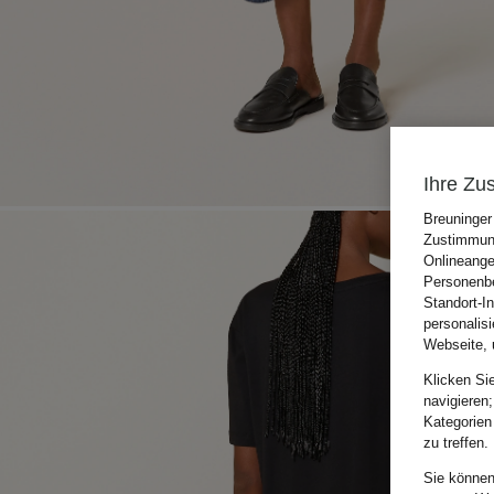
Ihre Zu
Breuninger
Zustimmung
Onlineange
Personenbe
Standort-I
personalis
Webseite, 
Klicken Si
navigieren;
Kategorien
zu treffen.
Sie können