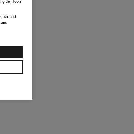
ung der Tools
e wir und
und