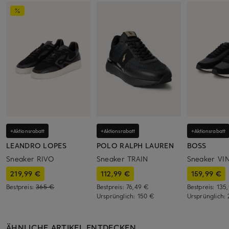
+Aktionsrabatt
+Aktionsrabatt
+Aktionsrabatt
LEANDRO LOPES
POLO RALPH LAUREN
BOSS
Sneaker RIVO
Sneaker TRAIN
Sneaker VI
219,99 €
112,99 €
159,99 €
Bestpreis:
365 €
Bestpreis:
76,49 €
Bestpreis:
135
Ursprünglich:
150 €
Ursprünglich:
ÄHNLICHE ARTIKEL ENTDECKEN