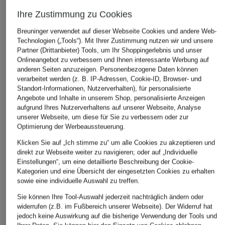
Ihre Zustimmung zu Cookies
Breuninger verwendet auf dieser Webseite Cookies und andere Web-
Technologien („Tools“). Mit Ihrer Zustimmung nutzen wir und unsere
Partner (Drittanbieter) Tools, um Ihr Shoppingerlebnis und unser
Onlineangebot zu verbessern und Ihnen interessante Werbung auf
anderen Seiten anzuzeigen. Personenbezogene Daten können
verarbeitet werden (z. B. IP-Adressen, Cookie-ID, Browser- und
SALOMON
DOUCAL'S
+Aktionsrabatt
Standort-Informationen, Nutzerverhalten), für personalisierte
Sneaker XT-PATHWAY
Sneaker
Angebote und Inhalte in unserem Shop, personalisierte Anzeigen
Marc O'Polo
GTX
aufgrund Ihres Nutzerverhaltens auf unserer Webseite, Analyse
425 €
Sneaker ALF
unserer Webseite, um diese für Sie zu verbessern oder zur
150 €
Optimierung der Werbeaussteuerung.
69,99 €
Klicken Sie auf „Ich stimme zu“ um alle Cookies zu akzeptieren und
Bestpreis:
99,89 €
direkt zur Webseite weiter zu navigieren; oder auf „Individuelle
Ursprünglich:
139,95 €
Einstellungen“, um eine detaillierte Beschreibung der Cookie-
Kategorien und eine Übersicht der eingesetzten Cookies zu erhalten
sowie eine individuelle Auswahl zu treffen.
Sie können Ihre Tool-Auswahl jederzeit nachträglich ändern oder
widerrufen (z.B. im Fußbereich unserer Webseite). Der Widerruf hat
jedoch keine Auswirkung auf die bisherige Verwendung der Tools und