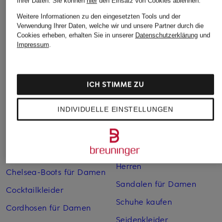
Ihrer Daten.
Sie können
hier
den Einsatz von Cookies ablehnen.
Weitere Informationen zu den eingesetzten Tools und der
Weitere Kategorien
Verwendung Ihrer Daten, welche wir und unsere Partner durch die
Cookies erheben, erhalten Sie in unserer
Datenschutzerklärung
und
Impressum
.
Abendkleider
Kleider
Anzüge für Herren
Lange Ballkleider
Bikinis Damen
Lederjacken für Damen
ICH STIMME ZU
Boots für Damen
Mäntel für Damen
INDIVIDUELLE EINSTELLUNGEN
Braune Stiefel für Damen
Parkas für Herren
Cabanjacken für Damen
Pullover für Damen
Chelsea Boots für Herren
Rollkragenpullover für
Herren
Chelsea-Boots für Damen
Sandalen für Damen
Cocktailkleider
Schuhe kaufen
Cordhosen für Damen
Seidenkleider