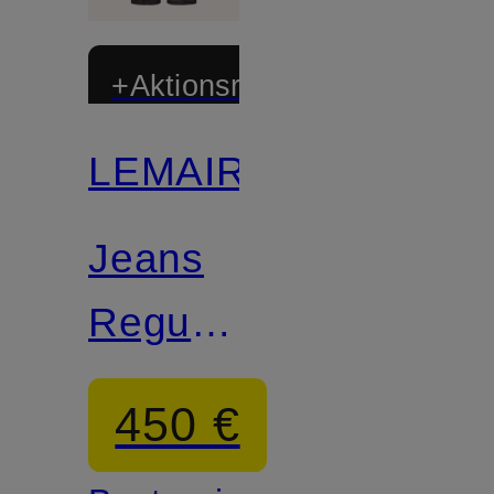
+Aktionsrabatt
LEMAIRE
Jeans
Regular
Fit mit
450 €
Nieten