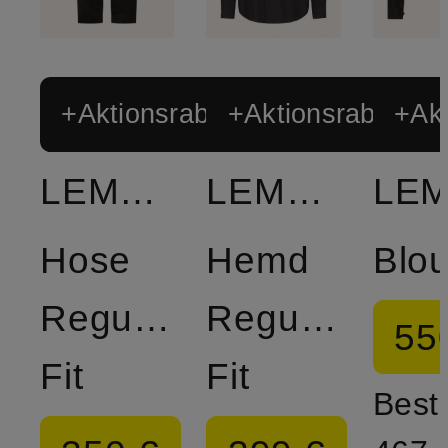
+Aktionsrabatt
+Aktionsrabatt
+Akt
LEMAIRE
LEMAIRE
Hose
Hemd
Regular
Regular
55
Fit
Fit
Bestp