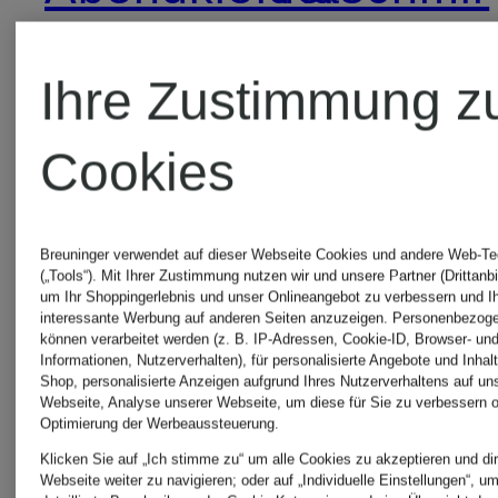
Pullover
Anzüge
Ihre Zustimmung z
Herren
für
Cookies
Herren
Kleider
Breuninger verwendet auf dieser Webseite Cookies und andere Web-Te
(„Tools“). Mit Ihrer Zustimmung nutzen wir und unsere Partner (Drittanbi
um Ihr Shoppingerlebnis und unser Onlineangebot zu verbessern und I
interessante Werbung auf anderen Seiten anzuzeigen. Personenbezog
Bikinis
Lange
können verarbeitet werden (z. B. IP-Adressen, Cookie-ID, Browser- und
Informationen, Nutzerverhalten), für personalisierte Angebote und Inhal
Shop, personalisierte Anzeigen aufgrund Ihres Nutzerverhaltens auf un
Damen
Ballkleide
Webseite, Analyse unserer Webseite, um diese für Sie zu verbessern o
Optimierung der Werbeaussteuerung.
Klicken Sie auf „Ich stimme zu“ um alle Cookies zu akzeptieren und dir
Webseite weiter zu navigieren; oder auf „Individuelle Einstellungen“, u