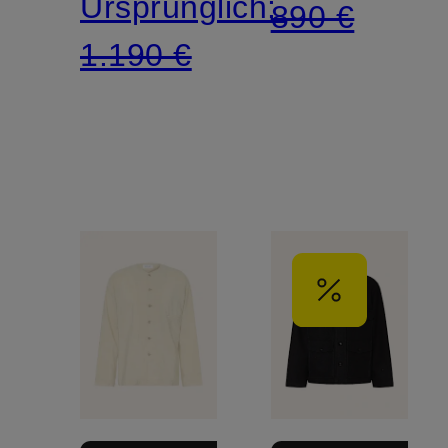
Ursprünglich:
890 €
1.190 €