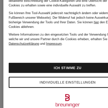
detaillierte Beschreibung der Cookie-Kategorien und eine Übersicht der
Boots
Lederjac
Cookies zu erhalten sowie eine individuelle Auswahl zu treffen.
Sie können Ihre Tool-Auswahl jederzeit nachträglich ändern oder widerr
für
für Dame
Fußbereich unserer Webseite). Der Widerruf hat jedoch keine Auswirku
bisherige Verwendung der Tools und Ihrer Daten.
Sie können
hier
den E
Cookies ablehnen.
Damen
Weitere Informationen zu den eingesetzten Tools und der Verwendung I
welche wir und unsere Partner durch die Cookies erheben, erhalten Sie 
Mäntel
Datenschutzerklärung
und
Impressum
.
Braune
für
ICH STIMME ZU
Stiefel
Damen
INDIVIDUELLE EINSTELLUNGEN
für
Parkas
Damen