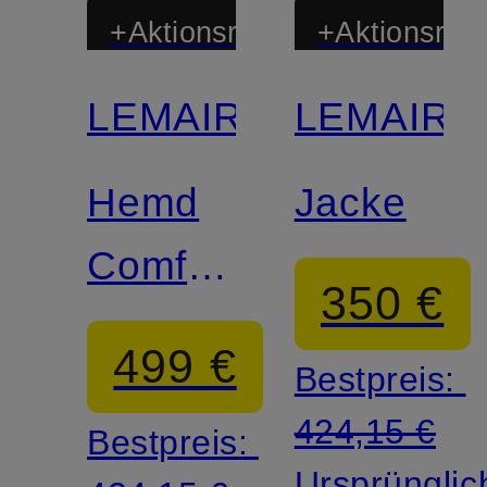
+Aktionsrabatt
+Aktionsraba
LEMAIRE
LEMAIRE
Hemd
Jacke
Comfort
350 €
Fit mit
499 €
Bestpreis:
Seide
424,15 €
Bestpreis:
Ursprünglic