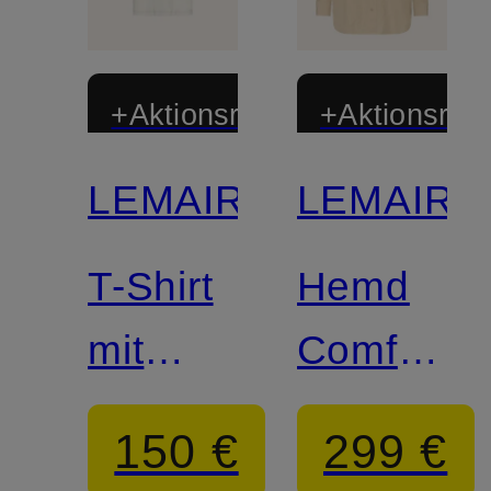
+Aktionsrabatt
+Aktionsraba
LEMAIRE
LEMAIRE
T-Shirt
Hemd
mit
Comfort
Leinen
Fit
150 €
299 €