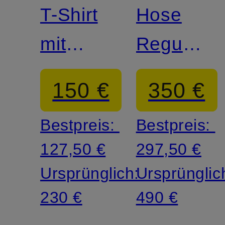
T-Shirt
Hose
mit
Regular
Leinen
Fit
150 €
350 €
Bestpreis:
Bestpreis:
127,50 €
297,50 €
Ursprünglich:
Ursprünglic
230 €
490 €