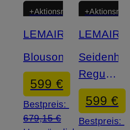
+Aktionsrabatt
+Aktionsraba
LEMAIRE
LEMAIRE
Blouson
Seidenho
Regular
599 €
Fit
599 €
Bestpreis:
679,15 €
Bestpreis: