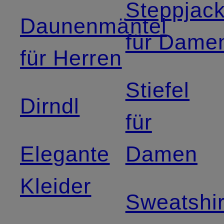
Steppjac
Daunenmäntel
für Dame
für Herren
Stiefel
Dirndl
für
Elegante
Damen
Kleider
Sweatshir