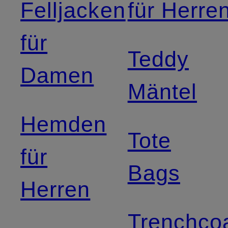
Felljacken
für Herre
für
Teddy
Damen
Mäntel
Hemden
Tote
für
Bags
Herren
Trenchco