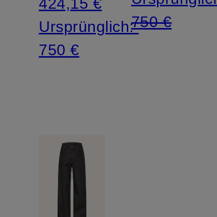
424,15 €
750 €
Ursprünglich:
750 €