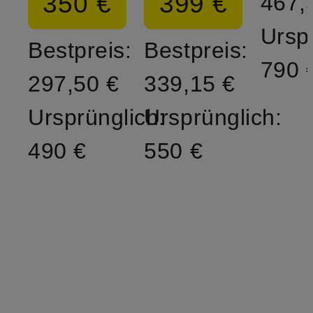
350 €
399 €
467,
Ursp
Bestpreis:
Bestpreis:
790 
297,50 €
339,15 €
Ursprünglich:
Ursprünglich:
490 €
550 €