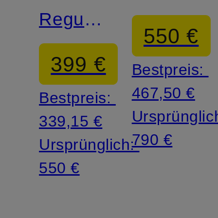
Regular
550 €
Fit
399 €
Bestpreis:
467,50 €
Bestpreis:
Ursprünglic
339,15 €
790 €
Ursprünglich:
550 €