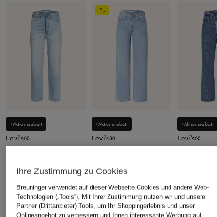
+Aktionsrabatt
+Aktionsrabatt
+Aktionsrabatt
Levi's®
Levi's®
Levi's®
Straight Jeans RIBCAGE
Straight Jeans RIBCAGE
Straight Je
STRAIGHT 
74,99 €
74,99 €
Ihre Zustimmung zu Cookies
74,99 €
Bestpreis:
67,99 €
Bestpreis:
129,99 €
Ursprünglich:
129,95 €
Breuninger verwendet auf dieser Webseite Cookies und andere Web-
Bestpreis:
72,
Ursprünglich:
Technologien („Tools“). Mit Ihrer Zustimmung nutzen wir und unsere
Partner (Drittanbieter) Tools, um Ihr Shoppingerlebnis und unser
Onlineangebot zu verbessern und Ihnen interessante Werbung auf