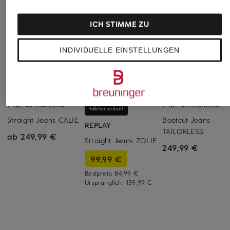
ICH STIMME ZU
INDIVIDUELLE EINSTELLUNGEN
7 for all mankind
7 for all mankind
+Aktionsrabatt
Straight Jeans CALIE
Bootcut Jeans
REPLAY
TAILORLESS
ab 249,99 €
Straight Jeans ZOLIE
249,99 €
99,99 €
Bestpreis:
84,99 €
Ursprünglich:
139,99 €