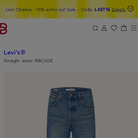
Last Chance: -15% extra auf Sale
20€-Willkommensgutschein mit Beyond sichern
- Code:
LAST15
Details
ZUM HAUPTINHALT ÜBERSPRINGEN
ZUM SUCHFELD ÜBERSPRINGE
Levi's®
Straight Jeans RIBCAGE