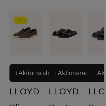
+Aktionsrabatt
+Aktionsrabatt
+Akt
LLOYD
LLOYD
LL