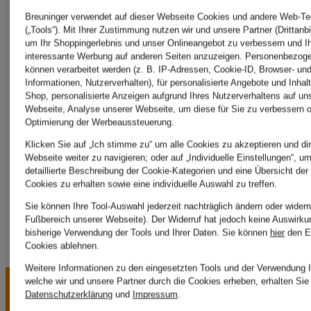
KRÜGER
GARAVAN
Breuninger verwendet auf dieser Webseite Cookies und andere Web-Te
(„Tools“). Mit Ihrer Zustimmung nutzen wir und unsere Partner (Drittanbi
um Ihr Shoppingerlebnis und unser Onlineangebot zu verbessern und I
interessante Werbung auf anderen Seiten anzuzeigen. Personenbezog
LANVIN
können verarbeitet werden (z. B. IP-Adressen, Cookie-ID, Browser- und
Informationen, Nutzerverhalten), für personalisierte Angebote und Inhal
Shop, personalisierte Anzeigen aufgrund Ihres Nutzerverhaltens auf un
Webseite, Analyse unserer Webseite, um diese für Sie zu verbessern o
Optimierung der Werbeaussteuerung.
LEANDRO
Klicken Sie auf „Ich stimme zu“ um alle Cookies zu akzeptieren und dir
Webseite weiter zu navigieren; oder auf „Individuelle Einstellungen“, u
LOPES
detaillierte Beschreibung der Cookie-Kategorien und eine Übersicht der
Cookies zu erhalten sowie eine individuelle Auswahl zu treffen.
Sie können Ihre Tool-Auswahl jederzeit nachträglich ändern oder widerr
Fußbereich unserer Webseite). Der Widerruf hat jedoch keine Auswirku
bisherige Verwendung der Tools und Ihrer Daten.
Sie können
hier
den E
Cookies ablehnen.
Weitere Informationen zu den eingesetzten Tools und der Verwendung I
welche wir und unsere Partner durch die Cookies erheben, erhalten Sie 
Datenschutzerklärung
und
Impressum
.