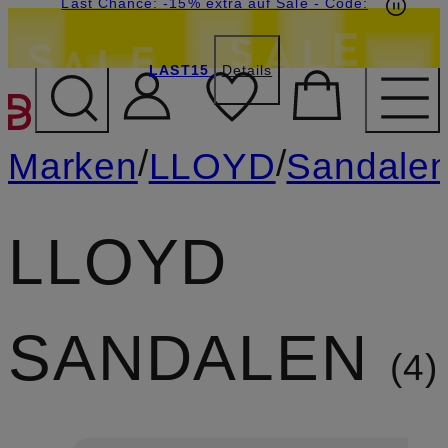
20€-Willkommensgutschein mit Beyond sichern
Last Chance: -15% extra auf Sale
- Code:
LAST15
Details
ZUM HAUPTINHALT ÜBE
/
/
Marken
LLOYD
Sandale
LLOYD
SANDALEN
4