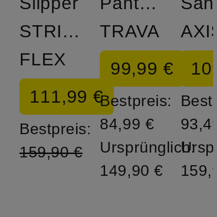
Slipper
Pantoletten
San
STRIDE
TRAVA
AXI
FLEX
99,99 €
10
111,99 €
Bestpreis:
Bestp
84,99 €
93,4
Bestpreis:
Ursprünglich:
Ursp
159,90 €
149,90 €
159,