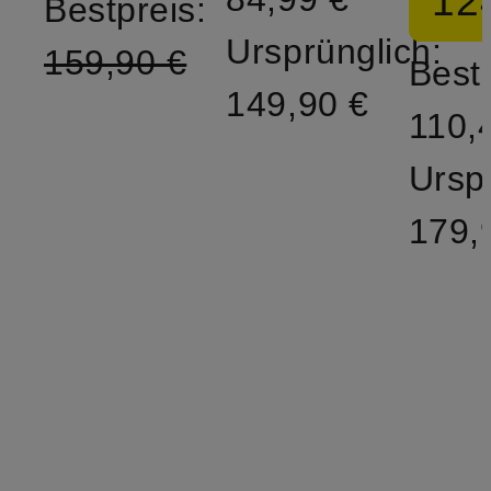
12
Bestpreis:
Ursprünglich:
159,90 €
Bestp
149,90 €
110,
Ursp
179,