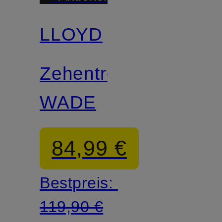
LLOYD
Zehentrenner
WADE
84,99 €
Bestpreis:
119,90 €