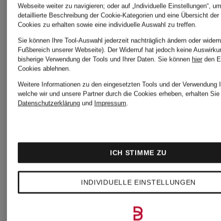
DESIGN
Webseite weiter zu navigieren; oder auf „Individuelle Einstellungen“, u
detaillierte Beschreibung der Cookie-Kategorien und eine Übersicht der
TOD'S
Cookies zu erhalten sowie eine individuelle Auswahl zu treffen.
HERNO
Sie können Ihre Tool-Auswahl jederzeit nachträglich ändern oder widerr
Fußbereich unserer Webseite). Der Widerruf hat jedoch keine Auswirku
bisherige Verwendung der Tools und Ihrer Daten.
Sie können
hier
den E
Cookies ablehnen.
VALENTI
Weitere Informationen zu den eingesetzten Tools und der Verwendung I
KRÜGER
welche wir und unsere Partner durch die Cookies erheben, erhalten Sie 
GARAVAN
Datenschutzerklärung
und
Impressum
.
LANVIN
ICH STIMME ZU
LEANDRO
INDIVIDUELLE EINSTELLUNGEN