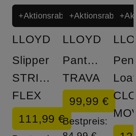
+Aktionsrabatt
+Aktionsrabatt
+Akt
LLOYD
LLOYD
LL
Slipper
Pantoletten
Pen
STRIDE
TRAVA
Loaf
FLEX
CL
99,99 €
MO
111,99 €
Bestpreis:
84,99 €