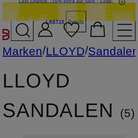
20€-Willkommensgutschein mit Beyond sichern
Last Chance: -15% extra auf Sale
- Code:
LAST15
Details
ZUM HAUPTINHALT ÜBE
/
/
Marken
LLOYD
Sandale
LLOYD
SANDALEN
5