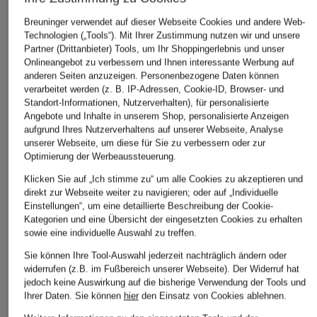
Breuninger verwendet auf dieser Webseite Cookies und andere Web-
Technologien („Tools“). Mit Ihrer Zustimmung nutzen wir und unsere
MRS & HUGS
+Aktionsrabatt
+Aktionsrabatt
Partner (Drittanbieter) Tools, um Ihr Shoppingerlebnis und unser
Fäustlinge aus
Onlineangebot zu verbessern und Ihnen interessante Werbung auf
PARAJUMPERS
MSCH COPENHAG
anderen Seiten anzuzeigen. Personenbezogene Daten können
Cashmere
Fäustlinge POWER
Fäustlinge
verarbeitet werden (z. B. IP-Adressen, Cookie-ID, Browser- und
89,99 €
Standort-Informationen, Nutzerverhalten), für personalisierte
mit Teddyfell
MSCHHOPE ICON
Angebote und Inhalte in unserem Shop, personalisierte Anzeigen
69,99 €
24,99 €
aufgrund Ihres Nutzerverhaltens auf unserer Webseite, Analyse
unserer Webseite, um diese für Sie zu verbessern oder zur
Bestpreis:
59,49 €
Bestpreis:
21,24 €
Optimierung der Werbeaussteuerung.
Ursprünglich:
99,99 €
Ursprünglich:
34,95 €
Klicken Sie auf „Ich stimme zu“ um alle Cookies zu akzeptieren und
direkt zur Webseite weiter zu navigieren; oder auf „Individuelle
Einstellungen“, um eine detaillierte Beschreibung der Cookie-
Kategorien und eine Übersicht der eingesetzten Cookies zu erhalten
sowie eine individuelle Auswahl zu treffen.
Sie können Ihre Tool-Auswahl jederzeit nachträglich ändern oder
widerrufen (z.B. im Fußbereich unserer Webseite). Der Widerruf hat
jedoch keine Auswirkung auf die bisherige Verwendung der Tools und
Ihrer Daten.
Sie können
hier
den Einsatz von Cookies ablehnen.
Weitere Kategorien