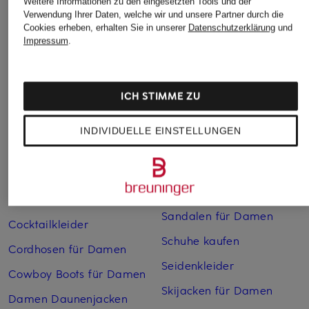
Weitere Informationen zu den eingesetzten Tools und der
Verwendung Ihrer Daten, welche wir und unsere Partner durch die
Abendkleider
Kleider
Cookies erheben, erhalten Sie in unserer
Datenschutzerklärung
und
Impressum
.
Anzüge für Herren
Lange Ballkleider
Bikinis Damen
Lederjacken für Damen
ICH STIMME ZU
Boots für Damen
Mäntel für Damen
Braune Stiefel für Damen
Parkas für Herren
INDIVIDUELLE EINSTELLUNGEN
Cabanjacken für Damen
Pullover für Damen
Chelsea Boots für Herren
Rollkragenpullover für
Herren
Chelsea-Boots für Damen
Sandalen für Damen
Cocktailkleider
Schuhe kaufen
Cordhosen für Damen
Seidenkleider
Cowboy Boots für Damen
Skijacken für Damen
Damen Daunenjacken