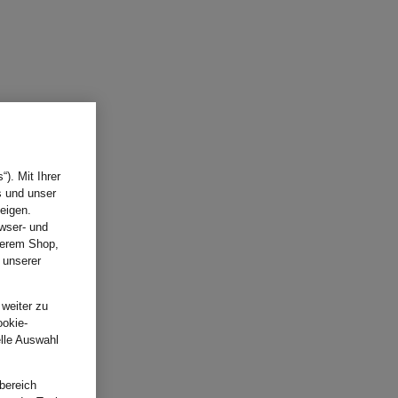
). Mit Ihrer
s und unser
eigen.
wser- und
nserem Shop,
 unserer
.
 weiter zu
ookie-
elle Auswahl
bereich