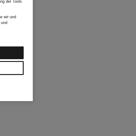
ung der Tools
e wir und
und