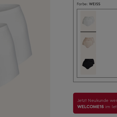
Farbe:
WEISS
Jetzt Neukunde wer
WELCOME15
im let