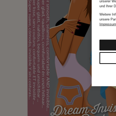
unserer We
und Ihrer 
Weitere In
unsere Par
Impressu