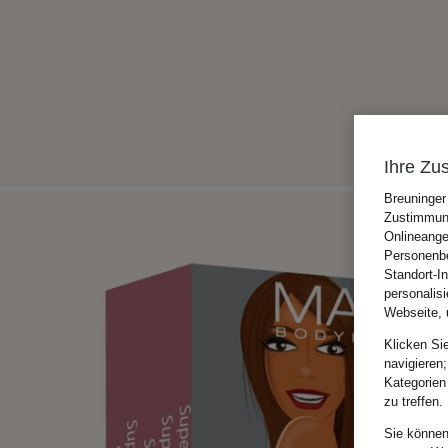
Ihre Zu
Breuninger
Zustimmung
Onlineange
Personenbe
Standort-I
personalis
Webseite, 
Klicken Si
navigieren;
Kategorien
zu treffen.
Sie können