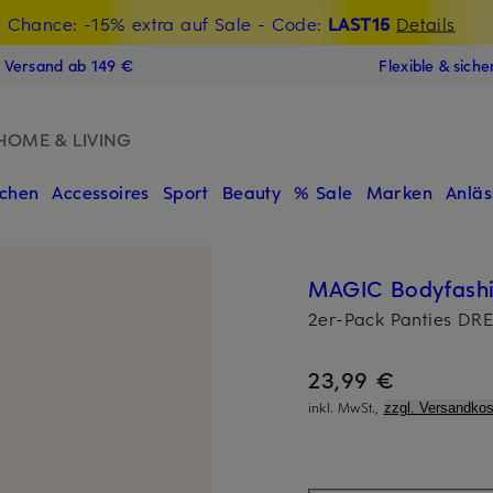
t Chance: -15% extra auf Sale
€-Willkommensgutschein mit Beyond sichern
- Code:
LAST15
Details
N
s Versand ab 149 €
Flexible & sich
HOME & LIVING
chen
Accessoires
Sport
Beauty
% Sale
Marken
Anläs
MAGIC Bodyfash
2er-Pack Panties DR
23,99 €
inkl. MwSt.,
zzgl. Versandkos