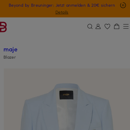
Nur in der App: -10 € auf digitale Geschenkkarten
Beyond by Breuninger: Jetzt anmelden & 20€ sichern
ZUM HAUPTINHALT ÜBERSPRINGEN
ZUM SUCHFELD ÜBERSPRINGE
GESCHENK20
Details
maje
Blazer