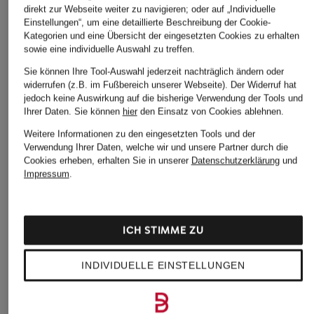
direkt zur Webseite weiter zu navigieren; oder auf „Individuelle
Einstellungen“, um eine detaillierte Beschreibung der Cookie-
Kategorien und eine Übersicht der eingesetzten Cookies zu erhalten
sowie eine individuelle Auswahl zu treffen.
Sie können Ihre Tool-Auswahl jederzeit nachträglich ändern oder
widerrufen (z.B. im Fußbereich unserer Webseite). Der Widerruf hat
jedoch keine Auswirkung auf die bisherige Verwendung der Tools und
Ihrer Daten.
Sie können
hier
den Einsatz von Cookies ablehnen.
Weitere Informationen zu den eingesetzten Tools und der
Verwendung Ihrer Daten, welche wir und unsere Partner durch die
Cookies erheben, erhalten Sie in unserer
Datenschutzerklärung
und
Impressum
.
SANDRO
BOSS
MOS MOSH
ICH STIMME ZU
Longblazer mit
Blazer JOCALUAH
Blazer MMPHOEBE
Pailletten
MILEY
269,99 €
INDIVIDUELLE EINSTELLUNGEN
237 €
164,99 €
Bestpreis:
229,49 €
Ursprünglich:
349 €
Bestpreis:
395 €
Bestpreis:
121,49 €
Ursprünglich:
179,99 €