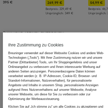
395 €
269,99 €
54,99 €
Bestpreis:
229,49 €
Bestpreis:
46,
Ursprünglich:
349 €
Ursprünglich:
ÄHNLICHE ARTIKEL ENTDECKEN
Ihre Zustimmung zu Cookies
Breuninger verwendet auf dieser Webseite Cookies und andere Web-
Technologien („Tools“). Mit Ihrer Zustimmung nutzen wir und unsere
Partner (Drittanbieter) Tools, um Ihr Shoppingerlebnis und unser
Onlineangebot zu verbessern und Ihnen interessante Werbung auf
anderen Seiten anzuzeigen. Personenbezogene Daten können
verarbeitet werden (z. B. IP-Adressen, Cookie-ID, Browser- und
Standort-Informationen, Nutzerverhalten), für personalisierte
Angebote und Inhalte in unserem Shop, personalisierte Anzeigen
aufgrund Ihres Nutzerverhaltens auf unserer Webseite, Analyse
unserer Webseite, um diese für Sie zu verbessern oder zur
Optimierung der Werbeaussteuerung.
Klicken Sie auf „Ich stimme zu“ um alle Cookies zu akzeptieren und