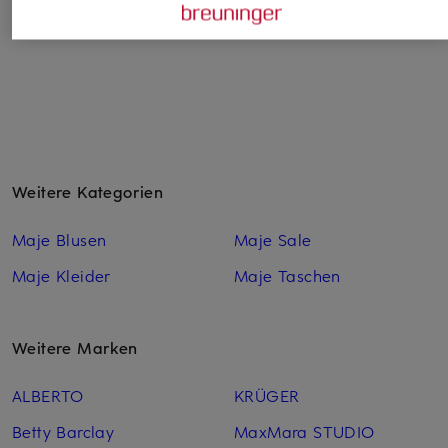
Weitere Kategorien
Maje Blusen
Maje Sale
Maje Kleider
Maje Taschen
Weitere Marken
ALBERTO
KRÜGER
Betty Barclay
MaxMara STUDIO