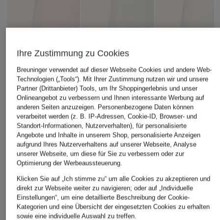
Ihre Zustimmung zu Cookies
Breuninger verwendet auf dieser Webseite Cookies und andere Web-
Technologien („Tools“). Mit Ihrer Zustimmung nutzen wir und unsere
Partner (Drittanbieter) Tools, um Ihr Shoppingerlebnis und unser
Onlineangebot zu verbessern und Ihnen interessante Werbung auf
anderen Seiten anzuzeigen. Personenbezogene Daten können
verarbeitet werden (z. B. IP-Adressen, Cookie-ID, Browser- und
Standort-Informationen, Nutzerverhalten), für personalisierte
Sweaty Betty
Angebote und Inhalte in unserem Shop, personalisierte Anzeigen
+Aktionsrabatt
+Aktionsrabatt
aufgrund Ihres Nutzerverhaltens auf unserer Webseite, Analyse
Sweatshorts
new balance
Sweaty Betty
unserer Webseite, um diese für Sie zu verbessern oder zur
69,99 €
Optimierung der Werbeaussteuerung.
Sweatshorts WB61
Sweatshorts
Klicken Sie auf „Ich stimme zu“ um alle Cookies zu akzeptieren und
49,99 €
49,99 €
direkt zur Webseite weiter zu navigieren; oder auf „Individuelle
Einstellungen“, um eine detaillierte Beschreibung der Cookie-
Bestpreis:
42,49 €
Bestpreis:
42,49 €
Kategorien und eine Übersicht der eingesetzten Cookies zu erhalten
Ursprünglich:
55 €
Ursprünglich:
69,99 €
sowie eine individuelle Auswahl zu treffen.