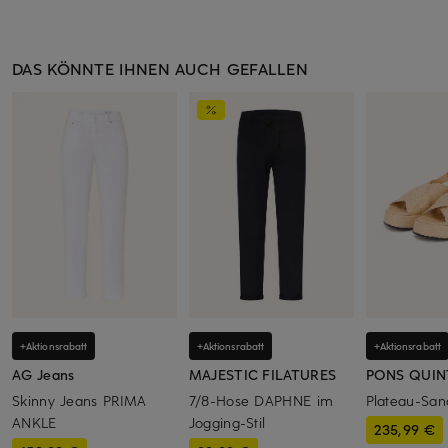
DAS KÖNNTE IHNEN AUCH GEFALLEN
+Aktionsrabatt
+Aktionsrabatt
+Aktionsrabatt
AG Jeans
MAJESTIC FILATURES
PONS QUIN
Skinny Jeans PRIMA
7/8-Hose DAPHNE im
Plateau-San
ANKLE
Jogging-Stil
235,99 €