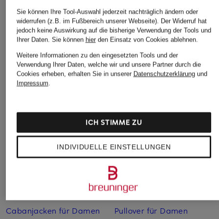
Sie können Ihre Tool-Auswahl jederzeit nachträglich ändern oder
widerrufen (z.B. im Fußbereich unserer Webseite). Der Widerruf hat
jedoch keine Auswirkung auf die bisherige Verwendung der Tools und
Ihrer Daten.
Sie können
hier
den Einsatz von Cookies ablehnen.
Weitere Informationen zu den eingesetzten Tools und der
Verwendung Ihrer Daten, welche wir und unsere Partner durch die
Cookies erheben, erhalten Sie in unserer
Datenschutzerklärung
und
Impressum
.
Weitere Kategorien
Abendkleider
Kleider
ICH STIMME ZU
Anzüge für Herren
Lange Ballkleider
INDIVIDUELLE EINSTELLUNGEN
Bikinis Damen
Lederjacken für Damen
Boots für Damen
Mäntel für Damen
Braune Stiefel für Damen
Parkas für Herren
Cabanjacken für Damen
Pullover für Damen