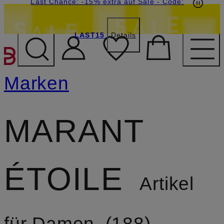
20€-Willkommensgutschein mit Beyond sichern
Last Chance: -15% extra auf Sale
- Code:
LAST15
Details
ZUM HAUPTINHALT ÜBE
Marken
MARANT
ÉTOILE
Artikel
für Damen
188