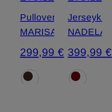
Pullover
Jerseykle
MARISANS
NADELA
299,99 €
399,99 €