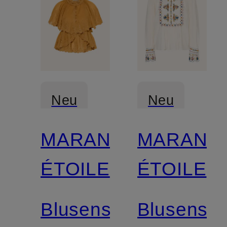
Neu
Neu
MARANT
MARANT
ÉTOILE
ÉTOILE
Blusenshirt
Blusenshir