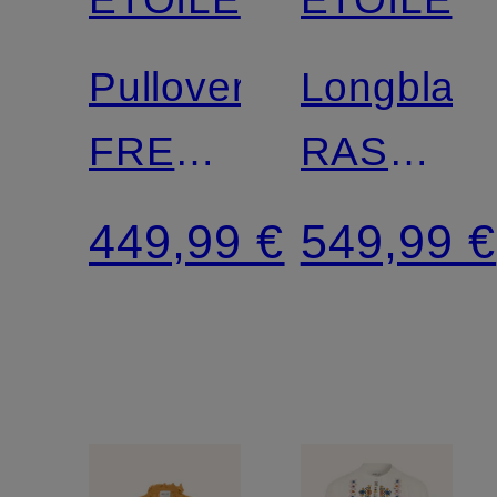
Pullover
Longblaze
FREDERICA
RASMA
mit
aus
449,99 €
549,99 €
Leinen
Cord
und
Glitzergarn