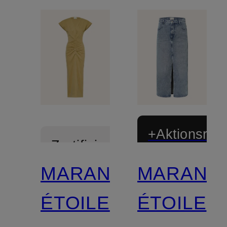
+Aktionsraba
Zertifiziert
MARANT
MARANT
ÉTOILE
ÉTOILE