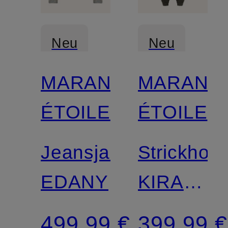
Neu
Neu
MARANT
MARANT
Zertifiziert
ÉTOILE
ÉTOILE
Jeansjacke
Strickhos
EDANY
KIRA
im
499,99 €
399,99 €