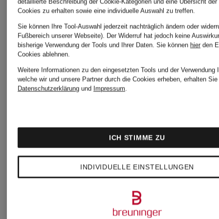
detaillierte Beschreibung der Cookie-Kategorien und eine Übersicht der
MARANT
Cookies zu erhalten sowie eine individuelle Auswahl zu treffen.
ÉTOILE
Sie können Ihre Tool-Auswahl jederzeit nachträglich ändern oder widerr
Fußbereich unserer Webseite). Der Widerruf hat jedoch keine Auswirku
ÉTOILE
bisherige Verwendung der Tools und Ihrer Daten.
Sie können
hier
den E
Sweatshir
Cookies ablehnen.
Weitere Informationen zu den eingesetzten Tools und der Verwendung I
Jerseywickelrock
AKI
welche wir und unsere Partner durch die Cookies erheben, erhalten Sie 
Datenschutzerklärung
und
Impressum
.
BERENICE
299,99 €
ICH STIMME ZU
259,99 €
INDIVIDUELLE EINSTELLUNGEN
Bestpreis:
220,99 €