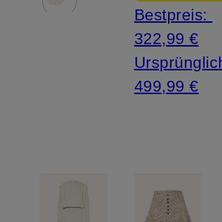
Bestpreis:
322,99 €
Ursprünglic
499,99 €