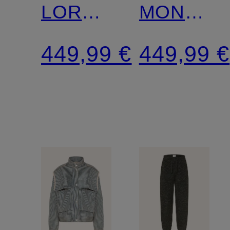
LORNA
MONIQU
mit
mit
449,99 €
449,99 €
Rüschen
Lochspitz