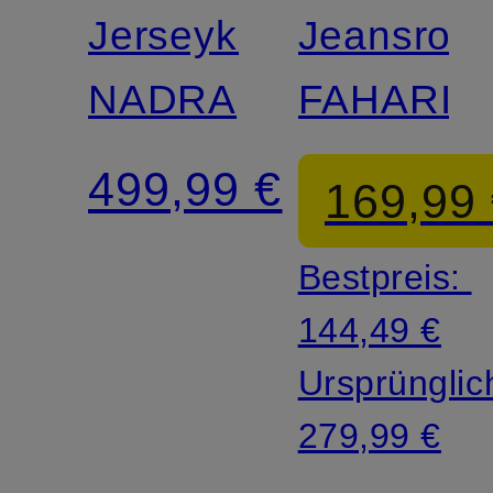
Jerseykleid
Jeansroc
NADRA
FAHARIA
499,99 €
169,99
Bestpreis:
144,49 €
Ursprünglic
279,99 €