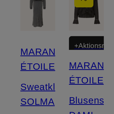
+Aktionsraba
MARANT
MARANT
ÉTOILE
ÉTOILE
Sweatkleid
Blusenshir
SOLMA