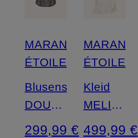
MARANT
MARANT
ÉTOILE
ÉTOILE
Blusenshirt
Kleid
DOUNA
MELICIA
mit
in
299,99 €
499,99 €