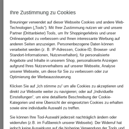
Ihre Zustimmung zu Cookies
Breuninger verwendet auf dieser Webseite Cookies und andere Web-
Technologien („Tools“). Mit Ihrer Zustimmung nutzen wir und unsere
Partner (Drittanbieter) Tools, um Ihr Shoppingerlebnis und unser
Onlineangebot zu verbessern und Ihnen interessante Werbung auf
anderen Seiten anzuzeigen. Personenbezogene Daten können
BOSS
BOGNER
AUTRY
verarbeitet werden (z. B. IP-Adressen, Cookie-ID, Browser- und
Standort-Informationen, Nutzerverhalten), für personalisierte
Sneaker GARY
Sneaker MILAN 8
Sneaker MEDALIST
Angebote und Inhalte in unserem Shop, personalisierte Anzeigen
LOW
350 €
aufgrund Ihres Nutzerverhaltens auf unserer Webseite, Analyse
219,99 €
215 €
unserer Webseite, um diese für Sie zu verbessern oder zur
Bestpreis:
275 €
Optimierung der Werbeaussteuerung.
Klicken Sie auf „Ich stimme zu“ um alle Cookies zu akzeptieren und
direkt zur Webseite weiter zu navigieren; oder auf „Individuelle
Einstellungen“, um eine detaillierte Beschreibung der Cookie-
Kategorien und eine Übersicht der eingesetzten Cookies zu erhalten
sowie eine individuelle Auswahl zu treffen.
Sie können Ihre Tool-Auswahl jederzeit nachträglich ändern oder
widerrufen (z.B. im Fußbereich unserer Webseite). Der Widerruf hat
jedoch keine Auswirkung auf die bisherige Verwendung der Tools und