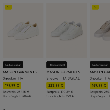
+Aktionsrabatt
+Aktionsrabatt
+Aktionsrabatt
MASON GARMENTS
MASON GARMENTS
MASON GA
Sneaker TIA
Sneaker TIA SQUALI
Sneaker TIA
179,99 €
223,99 €
169,99 €
Bestpreis:
254,15 €
Bestpreis:
190,39 €
Bestpreis:
250
Ursprünglich:
299 €
Ursprünglich:
299 €
Ursprünglich: