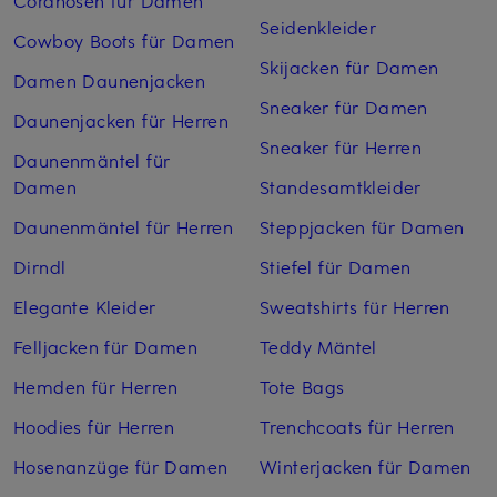
Cordhosen für Damen
Seidenkleider
Cowboy Boots für Damen
Skijacken für Damen
Damen Daunenjacken
Sneaker für Damen
Daunenjacken für Herren
Sneaker für Herren
Daunenmäntel für
Damen
Standesamtkleider
Daunenmäntel für Herren
Steppjacken für Damen
Dirndl
Stiefel für Damen
Elegante Kleider
Sweatshirts für Herren
Felljacken für Damen
Teddy Mäntel
Hemden für Herren
Tote Bags
Hoodies für Herren
Trenchcoats für Herren
Hosenanzüge für Damen
Winterjacken für Damen