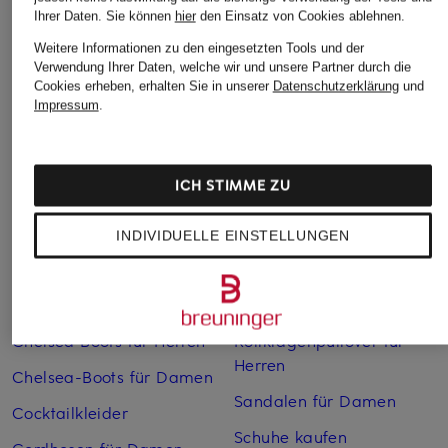
Ihrer Daten.
Sie können
hier
den Einsatz von Cookies ablehnen.
Weitere Informationen zu den eingesetzten Tools und der
Verwendung Ihrer Daten, welche wir und unsere Partner durch die
Weitere Kategorien
Cookies erheben, erhalten Sie in unserer
Datenschutzerklärung
und
Impressum
.
Abendkleider
Kleider
Anzüge für Herren
Lange Ballkleider
ICH STIMME ZU
Bikinis Damen
Lederjacken für Damen
Boots für Damen
Mäntel für Damen
INDIVIDUELLE EINSTELLUNGEN
Braune Stiefel für Damen
Parkas für Herren
Cabanjacken für Damen
Pullover für Damen
Chelsea Boots für Herren
Rollkragenpullover für
Herren
Chelsea-Boots für Damen
Sandalen für Damen
Cocktailkleider
Schuhe kaufen