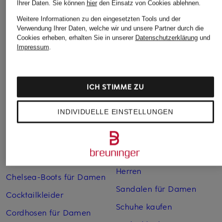
Ihrer Daten.
Sie können
hier
den Einsatz von Cookies ablehnen.
Weitere Informationen zu den eingesetzten Tools und der
Weitere Kategorien
Verwendung Ihrer Daten, welche wir und unsere Partner durch die
Cookies erheben, erhalten Sie in unserer
Datenschutzerklärung
und
Impressum
.
Abendkleider
Kleider
Anzüge für Herren
Lange Ballkleider
Bikinis Damen
Lederjacken für Damen
ICH STIMME ZU
Boots für Damen
Mäntel für Damen
INDIVIDUELLE EINSTELLUNGEN
Braune Stiefel für Damen
Parkas für Herren
Cabanjacken für Damen
Pullover für Damen
Chelsea Boots für Herren
Rollkragenpullover für
Herren
Chelsea-Boots für Damen
Sandalen für Damen
Cocktailkleider
Schuhe kaufen
Cordhosen für Damen