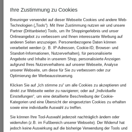
Ihre Zustimmung zu Cookies
Breuninger verwendet auf dieser Webseite Cookies und andere Web-
Technologien („Tools“). Mit Ihrer Zustimmung nutzen wir und unsere
Partner (Drittanbieter) Tools, um Ihr Shoppingerlebnis und unser
Onlineangebot zu verbessern und Ihnen interessante Werbung auf
anderen Seiten anzuzeigen. Personenbezogene Daten können
RICANO
windsor.
+Aktionsrabatt
verarbeitet werden (z. B. IP-Adressen, Cookie-ID, Browser- und
Lederjacke
Cabanjacke
Standort-Informationen, Nutzerverhalten), für personalisierte
darling harbour
Angebote und Inhalte in unserem Shop, personalisierte Anzeigen
239,99 €
699 €
Cabanjacke
aufgrund Ihres Nutzerverhaltens auf unserer Webseite, Analyse
unserer Webseite, um diese für Sie zu verbessern oder zur
99,99 €
Optimierung der Werbeaussteuerung.
Bestpreis:
101,99 €
Klicken Sie auf „Ich stimme zu“ um alle Cookies zu akzeptieren und
Ursprünglich:
199,99 €
direkt zur Webseite weiter zu navigieren; oder auf „Individuelle
Einstellungen“, um eine detaillierte Beschreibung der Cookie-
Kategorien und eine Übersicht der eingesetzten Cookies zu erhalten
sowie eine individuelle Auswahl zu treffen.
Sie können Ihre Tool-Auswahl jederzeit nachträglich ändern oder
widerrufen (z.B. im Fußbereich unserer Webseite). Der Widerruf hat
jedoch keine Auswirkung auf die bisherige Verwendung der Tools und