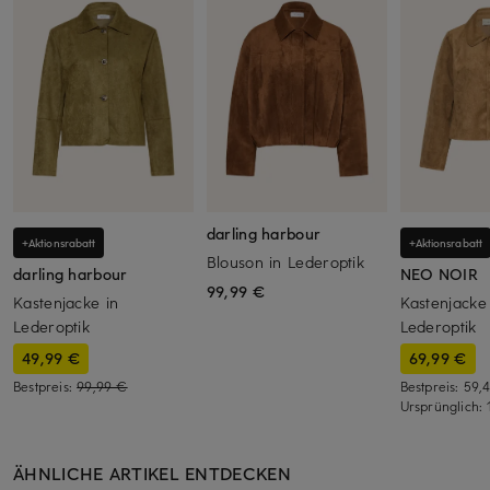
darling harbour
+Aktionsrabatt
+Aktionsrabatt
Blouson in Lederoptik
darling harbour
NEO NOIR
99,99 €
Kastenjacke in
Kastenjacke
Lederoptik
Lederoptik
49,99 €
69,99 €
Bestpreis:
99,99 €
Bestpreis:
59,
Ursprünglich:
ÄHNLICHE ARTIKEL ENTDECKEN