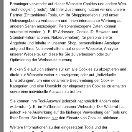
Breuninger verwendet auf dieser Webseite Cookies und andere Web-
Technologien („Tools“). Mit Ihrer Zustimmung nutzen wir und unsere
Partner (Drittanbieter) Tools, um Ihr Shoppingerlebnis und unser
MONCLER
MONCLER
Onlineangebot zu verbessern und Ihnen interessante Werbung auf
+Aktionsrabatt
anderen Seiten anzuzeigen. Personenbezogene Daten können
Shorts aus Lochspitze
Shorts aus Lochspit
AMI PARIS
verarbeitet werden (z. B. IP-Adressen, Cookie-ID, Browser- und
620 €
560 €
Standort-Informationen, Nutzerverhalten), für personalisierte
Shorts
Angebote und Inhalte in unserem Shop, personalisierte Anzeigen
aufgrund Ihres Nutzerverhaltens auf unserer Webseite, Analyse
181,99 €
unserer Webseite, um diese für Sie zu verbessern oder zur
Bestpreis:
154,69 €
Optimierung der Werbeaussteuerung.
Ursprünglich:
260 €
Klicken Sie auf „Ich stimme zu“ um alle Cookies zu akzeptieren und
direkt zur Webseite weiter zu navigieren; oder auf „Individuelle
Einstellungen“, um eine detaillierte Beschreibung der Cookie-
Kategorien und eine Übersicht der eingesetzten Cookies zu erhalten
sowie eine individuelle Auswahl zu treffen.
Sie können Ihre Tool-Auswahl jederzeit nachträglich ändern oder
widerrufen (z.B. im Fußbereich unserer Webseite). Der Widerruf hat
jedoch keine Auswirkung auf die bisherige Verwendung der Tools und
Weitere Kategorien
Ihrer Daten.
Sie können
hier
den Einsatz von Cookies ablehnen.
Weitere Informationen zu den eingesetzten Tools und der