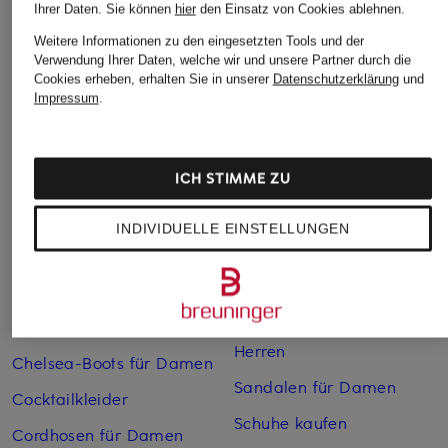
Ihrer Daten.
Sie können
hier
den Einsatz von Cookies ablehnen.
Weitere Informationen zu den eingesetzten Tools und der
Weitere Kategorien
Verwendung Ihrer Daten, welche wir und unsere Partner durch die
Cookies erheben, erhalten Sie in unserer
Datenschutzerklärung
und
Impressum
.
Abendkleider
Kleider
Anzüge für Herren
Lange Ballkleider
ICH STIMME ZU
Bikinis Damen
Lederjacken für Damen
Boots für Damen
Mäntel für Damen
INDIVIDUELLE EINSTELLUNGEN
Braune Stiefel für Damen
Parkas für Herren
Cabanjacken für Damen
Pullover für Damen
Chelsea Boots für Herren
Rollkragenpullover für
Herren
Chelsea-Boots für Damen
Sandalen für Damen
Cocktailkleider
Schuhe kaufen
Cordhosen für Damen