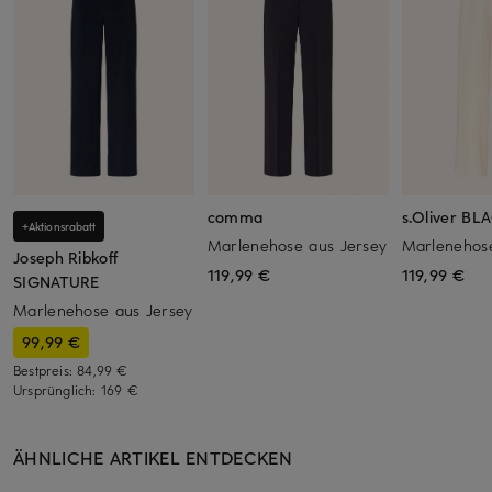
comma
s.Oliver BL
+Aktionsrabatt
Marlenehose aus Jersey
Marlenehos
Joseph Ribkoff
119,99 €
119,99 €
SIGNATURE
Marlenehose aus Jersey
99,99 €
Bestpreis:
84,99 €
Ursprünglich:
169 €
ÄHNLICHE ARTIKEL ENTDECKEN