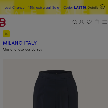
Last Chance: -15% extra auf Sale
20€-Willkommensgutschein mit Beyond sichern
- Code:
LAST15
Details
ZUM HAUPTINHALT ÜBERSPRINGEN
ZUM SUCHFELD ÜBERSPRINGE
MILANO ITALY
Marlenehose aus Jersey