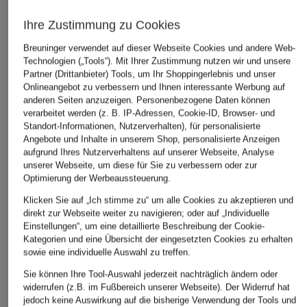
Ihre Zustimmung zu Cookies
Breuninger verwendet auf dieser Webseite Cookies und andere Web-
Technologien („Tools“). Mit Ihrer Zustimmung nutzen wir und unsere
Partner (Drittanbieter) Tools, um Ihr Shoppingerlebnis und unser
Onlineangebot zu verbessern und Ihnen interessante Werbung auf
ELENA MIRO
+Aktionsrabatt
+Aktionsrabatt
anderen Seiten anzuzeigen. Personenbezogene Daten können
Marlenehose
verarbeitet werden (z. B. IP-Adressen, Cookie-ID, Browser- und
MORE & MORE
WEEKEND Max Ma
Standort-Informationen, Nutzerverhalten), für personalisierte
200 €
Culotte
Hose ABANO
Angebote und Inhalte in unserem Shop, personalisierte Anzeigen
aufgrund Ihres Nutzerverhaltens auf unserer Webseite, Analyse
59,99 €
134,99 €
unserer Webseite, um diese für Sie zu verbessern oder zur
Optimierung der Werbeaussteuerung.
Bestpreis:
50,99 €
Bestpreis:
114,74 €
Ursprünglich:
79,99 €
Ursprünglich:
169 €
Klicken Sie auf „Ich stimme zu“ um alle Cookies zu akzeptieren und
direkt zur Webseite weiter zu navigieren; oder auf „Individuelle
Einstellungen“, um eine detaillierte Beschreibung der Cookie-
Kategorien und eine Übersicht der eingesetzten Cookies zu erhalten
sowie eine individuelle Auswahl zu treffen.
Sie können Ihre Tool-Auswahl jederzeit nachträglich ändern oder
widerrufen (z.B. im Fußbereich unserer Webseite). Der Widerruf hat
jedoch keine Auswirkung auf die bisherige Verwendung der Tools und