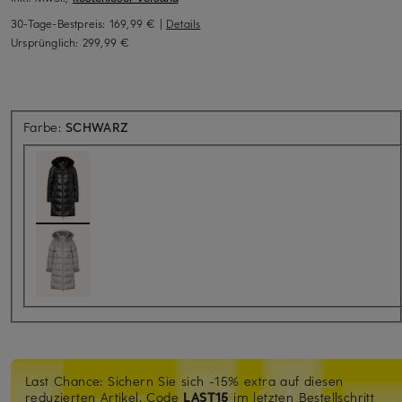
30-Tage-Bestpreis:
169,99 €
|
Details
Ursprünglich:
299,99 €
Farbe:
SCHWARZ
Last Chance: Sichern Sie sich -15% extra auf diesen
reduzierten Artikel. Code
LAST15
im letzten Bestellschritt