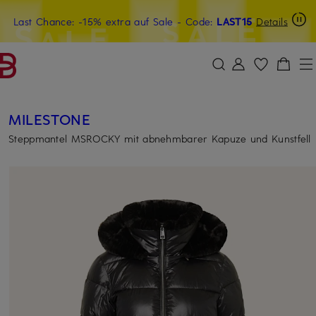
Last Chance: -15% extra auf Sale
20€-Willkommensgutschein mit Beyond sichern
- Code:
LAST15
Details
ZUM HAUPTINHALT ÜBERSPRINGEN
ZUM SUCHFELD ÜBERSPRINGE
MILESTONE
Steppmantel MSROCKY mit abnehmbarer Kapuze und Kunstfell