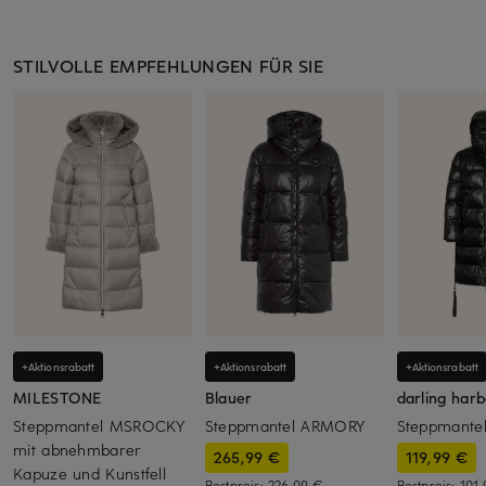
STILVOLLE EMPFEHLUNGEN FÜR SIE
+Aktionsrabatt
+Aktionsrabatt
+Aktionsrabatt
MILESTONE
Blauer
darling har
Steppmantel MSROCKY
Steppmantel ARMORY
Steppmante
mit abnehmbarer
265,99 €
119,99 €
Kapuze und Kunstfell
Bestpreis:
226,09 €
Bestpreis:
101