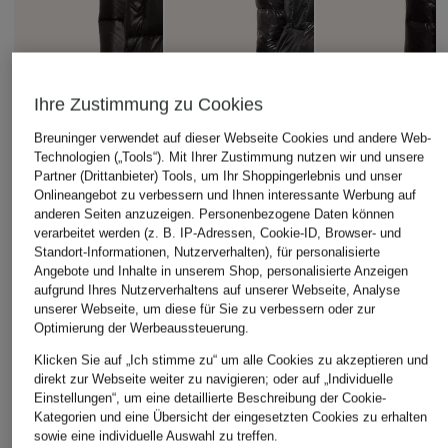
Ihre Zustimmung zu Cookies
Breuninger verwendet auf dieser Webseite Cookies und andere Web-
Technologien („Tools“). Mit Ihrer Zustimmung nutzen wir und unsere
Partner (Drittanbieter) Tools, um Ihr Shoppingerlebnis und unser
Onlineangebot zu verbessern und Ihnen interessante Werbung auf
anderen Seiten anzuzeigen. Personenbezogene Daten können
verarbeitet werden (z. B. IP-Adressen, Cookie-ID, Browser- und
Standort-Informationen, Nutzerverhalten), für personalisierte
Angebote und Inhalte in unserem Shop, personalisierte Anzeigen
PEUTEREY
HERNO
PEUTEREY
aufgrund Ihres Nutzerverhaltens auf unserer Webseite, Analyse
unserer Webseite, um diese für Sie zu verbessern oder zur
Daunenmantel
Daunenmantel
Daunenmantel
Optimierung der Werbeaussteuerung.
SELECTRIC
SELECTRIC
720 €
Klicken Sie auf „Ich stimme zu“ um alle Cookies zu akzeptieren und
499,99 €
499,99 €
direkt zur Webseite weiter zu navigieren; oder auf „Individuelle
Einstellungen“, um eine detaillierte Beschreibung der Cookie-
Kategorien und eine Übersicht der eingesetzten Cookies zu erhalten
sowie eine individuelle Auswahl zu treffen.