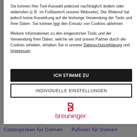
Sie können Ihre Tool-Auswahl jederzeit nachträglich ändern oder
widerrufen (z.B. im Fußbereich unserer Webseite). Der Widerruf hat
jedoch keine Auswirkung auf die bisherige Verwendung der Tools und
Ihrer Daten.
Sie können
hier
den Einsatz von Cookies ablehnen.
Weitere Informationen zu den eingesetzten Tools und der
Verwendung Ihrer Daten, welche wir und unsere Partner durch die
Cookies erheben, erhalten Sie in unserer
Datenschutzerklärung
und
Impressum
.
Weitere Kategorien
Abendkleider
Kleider
ICH STIMME ZU
Anzüge für Herren
Lange Ballkleider
INDIVIDUELLE EINSTELLUNGEN
Bikinis Damen
Lederjacken für Damen
Boots für Damen
Mäntel für Damen
Braune Stiefel für Damen
Parkas für Herren
Cabanjacken für Damen
Pullover für Damen