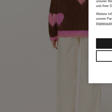
unserer We
und Ihrer 
Weitere In
unsere Par
Impressu