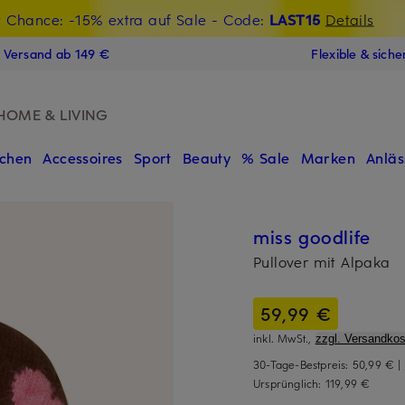
t Chance: -15% extra auf Sale
€-Willkommensgutschein mit Beyond sichern
- Code:
LAST15
Details
N
s Versand ab 149 €
Flexible & sich
HOME & LIVING
chen
Accessoires
Sport
Beauty
% Sale
Marken
Anläs
miss goodlife
Pullover mit Alpaka
59,99 €
inkl. MwSt.,
zzgl. Versandkos
30-Tage-Bestpreis:
50,99 €
|
Ursprünglich:
119,99 €