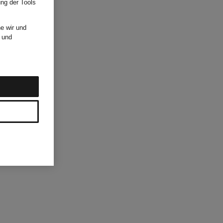
ung der Tools
e wir und
und