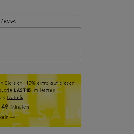
/ ROSA
n Sie sich -15% extra auf diesen
. Code
LAST15
im letzten
sen.
Details
49
n
Minuten
keln