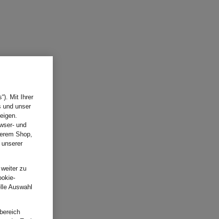
). Mit Ihrer
s und unser
eigen.
wser- und
nserem Shop,
 unserer
.
 weiter zu
ookie-
elle Auswahl
bereich