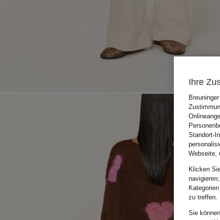
Ihre Zu
Breuninger
Zustimmung
Onlineange
Personenbe
Standort-I
personalis
Webseite, 
Klicken Si
navigieren;
Kategorien
zu treffen.
Sie können