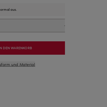
ormal aus
.
IN DEN WARENKORB
sform und Material