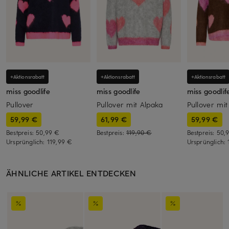
+Aktionsrabatt
+Aktionsrabatt
+Aktionsrabatt
miss goodlife
miss goodlife
miss goodlif
Pullover
Pullover mit Alpaka
Pullover mit
59,99 €
61,99 €
59,99 €
Bestpreis:
50,99 €
Bestpreis:
119,90 €
Bestpreis:
50,
Ursprünglich:
119,99 €
Ursprünglich:
ÄHNLICHE ARTIKEL ENTDECKEN