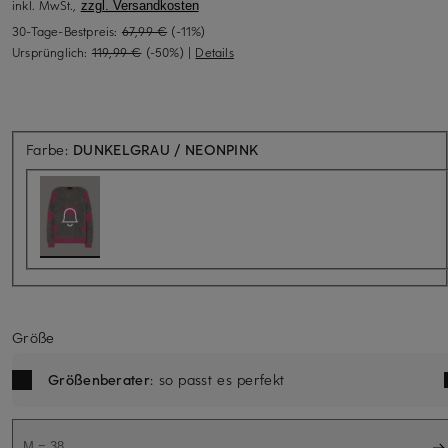
inkl. MwSt.,
zzgl. Versandkosten
30-Tage-Bestpreis:
67,99 €
(-11%)
Ursprünglich:
119,99 €
(-50%)
|
Details
Aktuell nicht verfügbar
Farbe:
DUNKELGRAU / NEONPINK
Größe
Größenberater
: so passt es perfekt
M = 38