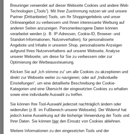
Breuninger verwendet auf dieser Webseite Cookies und andere Web-
Technologien („Tools“). Mit Ihrer Zustimmung nutzen wir und unsere
Partner (Drittanbieter) Tools, um Ihr Shoppingerlebnis und unser
+Aktionsrabatt
+Aktionsrabatt
+Aktionsrabatt
Onlineangebot zu verbessern und Ihnen interessante Werbung auf
miss goodlife
miss goodlife
miss goodlife
anderen Seiten anzuzeigen. Personenbezogene Daten können
verarbeitet werden (z. B. IP-Adressen, Cookie-ID, Browser- und
Pullover mit Alpaka
Pullover
Pullover mit Alpaka
Standort-Informationen, Nutzerverhalten), für personalisierte
Angebote und Inhalte in unserem Shop, personalisierte Anzeigen
61,99 €
58,99 €
49,99 €
aufgrund Ihres Nutzerverhaltens auf unserer Webseite, Analyse
Bestpreis:
119,90 €
Bestpreis:
50,14 €
Bestpreis:
42,49 €
unserer Webseite, um diese für Sie zu verbessern oder zur
Ursprünglich:
119,90 €
Ursprünglich:
119,90 €
Optimierung der Werbeaussteuerung.
Klicken Sie auf „Ich stimme zu“ um alle Cookies zu akzeptieren und
direkt zur Webseite weiter zu navigieren; oder auf „Individuelle
Einstellungen“, um eine detaillierte Beschreibung der Cookie-
Kategorien und eine Übersicht der eingesetzten Cookies zu erhalten
sowie eine individuelle Auswahl zu treffen.
Sie können Ihre Tool-Auswahl jederzeit nachträglich ändern oder
widerrufen (z.B. im Fußbereich unserer Webseite). Der Widerruf hat
jedoch keine Auswirkung auf die bisherige Verwendung der Tools und
Ihrer Daten.
Sie können
hier
den Einsatz von Cookies ablehnen.
Weitere Kategorien
Weitere Informationen zu den eingesetzten Tools und der