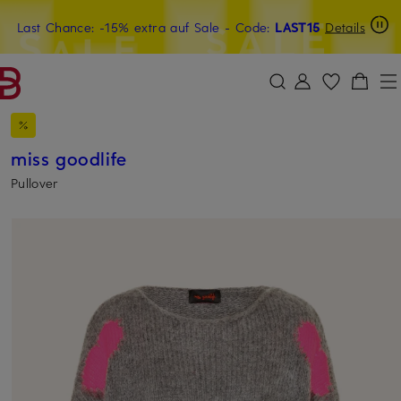
Last Chance: -15% extra auf Sale
20€-Willkommensgutschein mit Beyond sichern
- Code:
LAST15
Details
ZUM HAUPTINHALT ÜBERSPRINGEN
ZUM SUCHFELD ÜBERSPRINGE
miss goodlife
Pullover