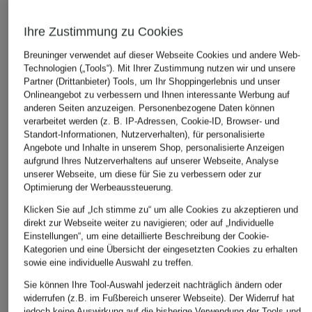
Ihre Zustimmung zu Cookies
Breuninger verwendet auf dieser Webseite Cookies und andere Web-
Technologien („Tools“). Mit Ihrer Zustimmung nutzen wir und unsere
Partner (Drittanbieter) Tools, um Ihr Shoppingerlebnis und unser
Onlineangebot zu verbessern und Ihnen interessante Werbung auf
Juvia
BOSS
anderen Seiten anzuzeigen. Personenbezogene Daten können
+Aktionsrabatt
verarbeitet werden (z. B. IP-Adressen, Cookie-ID, Browser- und
Sweatshirt
T-Shirt
OPUS
Standort-Informationen, Nutzerverhalten), für personalisierte
ESMERALDA
89,95 €
Angebote und Inhalte in unserem Shop, personalisierte Anzeigen
Sweatshirt GUSCH
119,99 €
aufgrund Ihres Nutzerverhaltens auf unserer Webseite, Analyse
unserer Webseite, um diese für Sie zu verbessern oder zur
38,99 €
Optimierung der Werbeaussteuerung.
Bestpreis:
59,99 €
Klicken Sie auf „Ich stimme zu“ um alle Cookies zu akzeptieren und
direkt zur Webseite weiter zu navigieren; oder auf „Individuelle
Einstellungen“, um eine detaillierte Beschreibung der Cookie-
Kategorien und eine Übersicht der eingesetzten Cookies zu erhalten
sowie eine individuelle Auswahl zu treffen.
Sie können Ihre Tool-Auswahl jederzeit nachträglich ändern oder
widerrufen (z.B. im Fußbereich unserer Webseite). Der Widerruf hat
jedoch keine Auswirkung auf die bisherige Verwendung der Tools und