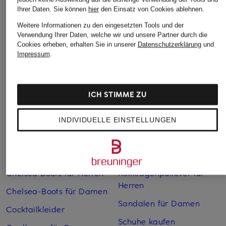
Ihrer Daten.
Sie können
hier
den Einsatz von Cookies ablehnen.
Weitere Informationen zu den eingesetzten Tools und der
Verwendung Ihrer Daten, welche wir und unsere Partner durch die
Weitere Kategorien
Cookies erheben, erhalten Sie in unserer
Datenschutzerklärung
und
Impressum
.
Abendkleider
Kleider
Anzüge für Herren
Lange Ballkleider
ICH STIMME ZU
Bikinis Damen
Lederjacken für Damen
Boots für Damen
Mäntel für Damen
INDIVIDUELLE EINSTELLUNGEN
Braune Stiefel für Damen
Parkas für Herren
Cabanjacken für Damen
Pullover für Damen
Chelsea Boots für Herren
Rollkragenpullover für
Herren
Chelsea-Boots für Damen
Sandalen für Damen
Cocktailkleider
Schuhe kaufen