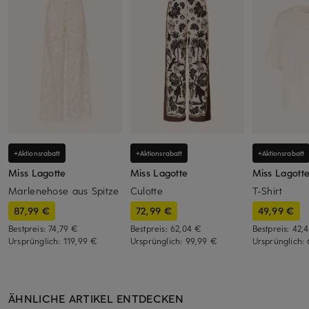
+Aktionsrabatt
+Aktionsrabatt
+Aktionsrabatt
Miss Lagotte
Miss Lagotte
Miss Lagott
Marlenehose aus Spitze
Culotte
T-Shirt
87,99 €
72,99 €
49,99 €
Bestpreis:
74,79 €
Bestpreis:
62,04 €
Bestpreis:
42,
Ursprünglich:
119,99 €
Ursprünglich:
99,99 €
Ursprünglich:
ÄHNLICHE ARTIKEL ENTDECKEN