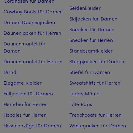
Cordhosen für Damen
Seidenkleider
Cowboy Boots für Damen
Skijacken für Damen
Damen Daunenjacken
Sneaker für Damen
Daunenjacken für Herren
Sneaker für Herren
Daunenmäntel für
Damen
Standesamtkleider
Daunenmäntel für Herren
Steppjacken für Damen
Dirndl
Stiefel für Damen
Elegante Kleider
Sweatshirts für Herren
Felljacken für Damen
Teddy Mäntel
Hemden für Herren
Tote Bags
Hoodies für Herren
Trenchcoats für Herren
Hosenanzüge für Damen
Winterjacken für Damen