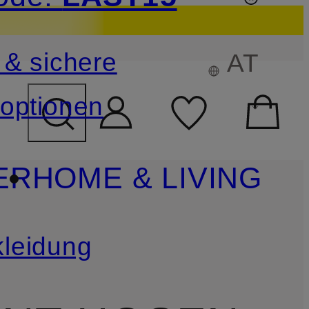
sichern
 & sichere
AT
FELD ÜBERSPRINGEN
optionen
ER
HOME & LIVING
leidung