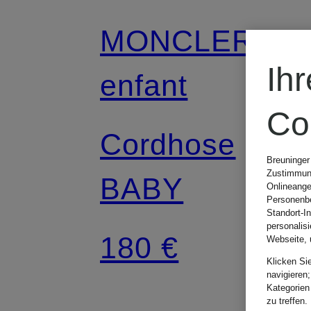
MONCLER
Ih
enfant
Co
Cordhose
Breuninger
Zustimmung
BABY
Onlineange
Personenbe
Standort-I
personalis
180 €
Webseite, 
Klicken Si
navigieren;
Kategorien
zu treffen.