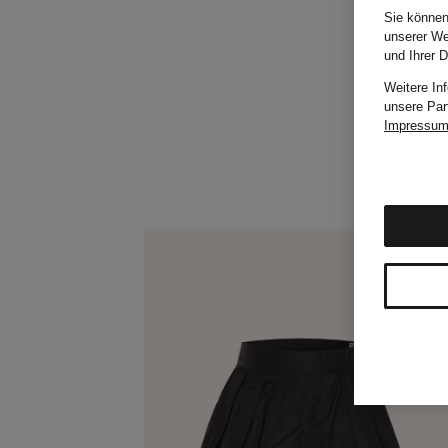
Sie können
unserer We
und Ihrer 
Weitere In
unsere Par
Impressu