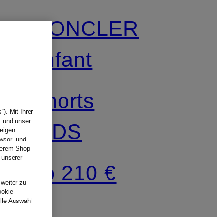
MONCLER
enfant
Shorts
). Mit Ihrer
s und unser
KIDS
eigen.
wser- und
nserem Shop,
 unserer
ab 210 €
.
 weiter zu
ookie-
elle Auswahl