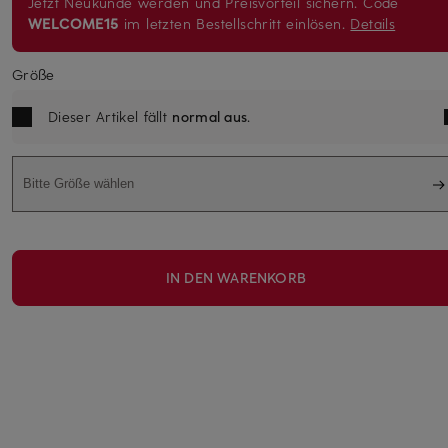
Jetzt Neukunde werden und Preisvorteil sichern. Code
WELCOME15
im letzten Bestellschritt einlösen.
Details
Größe
Dieser Artikel fällt
normal aus
.
Bitte Größe wählen
IN DEN WARENKORB