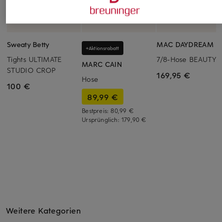
Sweaty Betty
MAC DAYDREAM
+Aktionsrabatt
Tights ULTIMATE
7/8-Hose BEAUTY
MARC CAIN
STUDIO CROP
169,95 €
Hose
100 €
89,99 €
Bestpreis:
80,99 €
Ursprünglich:
179,90 €
Weitere Kategorien