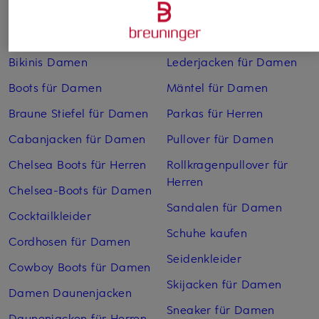
Abendkleider
Kleider
Anzüge für Herren
Lange Ballkleider
Bikinis Damen
Lederjacken für Damen
Boots für Damen
Mäntel für Damen
Braune Stiefel für Damen
Parkas für Herren
Cabanjacken für Damen
Pullover für Damen
Chelsea Boots für Herren
Rollkragenpullover für
Herren
Chelsea-Boots für Damen
Sandalen für Damen
Cocktailkleider
Schuhe kaufen
Cordhosen für Damen
Seidenkleider
Cowboy Boots für Damen
Skijacken für Damen
Damen Daunenjacken
Sneaker für Damen
Daunenjacken für Herren