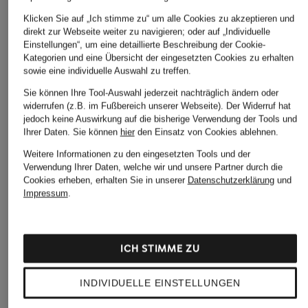
Klicken Sie auf „Ich stimme zu“ um alle Cookies zu akzeptieren und
black palms
+Aktionsrabatt
+Aktionsrabatt
direkt zur Webseite weiter zu navigieren; oder auf „Individuelle
T-Shirt HEAVY
Einstellungen“, um eine detaillierte Beschreibung der Cookie-
PESERICO
darling harbour
Kategorien und eine Übersicht der eingesetzten Cookies zu erhalten
79,99 €
sowie eine individuelle Auswahl zu treffen.
T-Shirt mit Seide und
T-Shirt
Schmucksteinen
Sie können Ihre Tool-Auswahl jederzeit nachträglich ändern oder
19,99 €
widerrufen (z.B. im Fußbereich unserer Webseite). Der Widerruf hat
249,99 €
Bestpreis:
39,99 €
jedoch keine Auswirkung auf die bisherige Verwendung der Tools und
Bestpreis:
299,99 €
Ihrer Daten.
Sie können
hier
den Einsatz von Cookies ablehnen.
Weitere Informationen zu den eingesetzten Tools und der
Verwendung Ihrer Daten, welche wir und unsere Partner durch die
Cookies erheben, erhalten Sie in unserer
Datenschutzerklärung
und
Impressum
.
ICH STIMME ZU
Weitere Kategorien
INDIVIDUELLE EINSTELLUNGEN