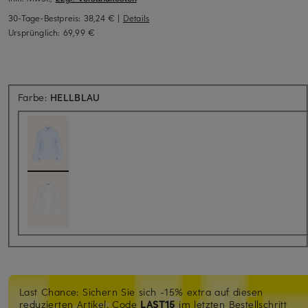
30-Tage-Bestpreis:
38,24 €
|
Details
Ursprünglich:
69,99 €
Farbe:
HELLBLAU
Last Chance: Sichern Sie sich -15% extra auf diesen
reduzierten Artikel. Code
LAST15
im letzten Bestellschritt