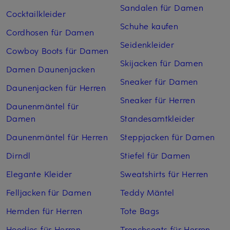
Sandalen für Damen
Cocktailkleider
Schuhe kaufen
Cordhosen für Damen
Seidenkleider
Cowboy Boots für Damen
Skijacken für Damen
Damen Daunenjacken
Sneaker für Damen
Daunenjacken für Herren
Sneaker für Herren
Daunenmäntel für
Damen
Standesamtkleider
Daunenmäntel für Herren
Steppjacken für Damen
Dirndl
Stiefel für Damen
Elegante Kleider
Sweatshirts für Herren
Felljacken für Damen
Teddy Mäntel
Hemden für Herren
Tote Bags
Hoodies für Herren
Trenchcoats für Herren