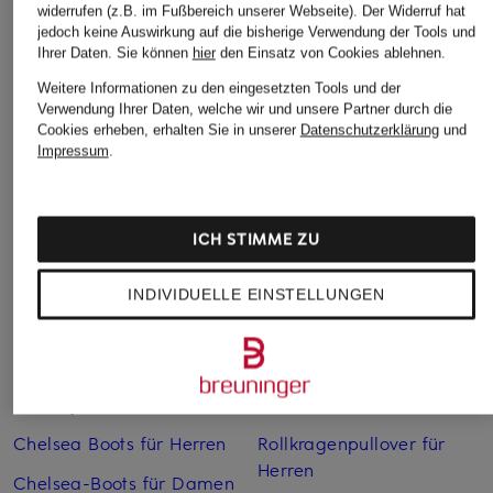
widerrufen (z.B. im Fußbereich unserer Webseite). Der Widerruf hat
jedoch keine Auswirkung auf die bisherige Verwendung der Tools und
Ihrer Daten.
Sie können
hier
den Einsatz von Cookies ablehnen.
Weitere Informationen zu den eingesetzten Tools und der
Verwendung Ihrer Daten, welche wir und unsere Partner durch die
Cookies erheben, erhalten Sie in unserer
Datenschutzerklärung
und
Weitere Kategorien
Impressum
.
Abendkleider
Kleider
ICH STIMME ZU
Anzüge für Herren
Lange Ballkleider
Bikinis Damen
Lederjacken für Damen
INDIVIDUELLE EINSTELLUNGEN
Boots für Damen
Mäntel für Damen
Braune Stiefel für Damen
Parkas für Herren
Cabanjacken für Damen
Pullover für Damen
Chelsea Boots für Herren
Rollkragenpullover für
Herren
Chelsea-Boots für Damen