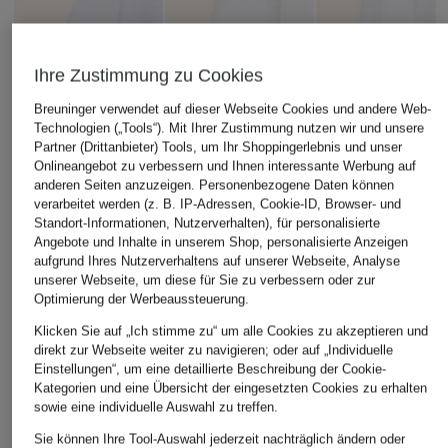
Ihre Zustimmung zu Cookies
Breuninger verwendet auf dieser Webseite Cookies und andere Web-
Technologien („Tools“). Mit Ihrer Zustimmung nutzen wir und unsere
Partner (Drittanbieter) Tools, um Ihr Shoppingerlebnis und unser
Onlineangebot zu verbessern und Ihnen interessante Werbung auf
anderen Seiten anzuzeigen. Personenbezogene Daten können
verarbeitet werden (z. B. IP-Adressen, Cookie-ID, Browser- und
MOS MOSH
+Aktionsrabatt
+Aktionsrabatt
Standort-Informationen, Nutzerverhalten), für personalisierte
Blusenshirt
Angebote und Inhalte in unserem Shop, personalisierte Anzeigen
Soluzione
SoSUE
MMBRITZE mit 3/4-
aufgrund Ihres Nutzerverhaltens auf unserer Webseite, Analyse
Leinenbluse
Hemdbluse ANTON
Arm
unserer Webseite, um diese für Sie zu verbessern oder zur
SLIM aus Leinen
Optimierung der Werbeaussteuerung.
229,99 €
119,99 €
Klicken Sie auf „Ich stimme zu“ um alle Cookies zu akzeptieren und
149,99 €
Bestpreis:
93,49 €
Bestpreis:
289,99 €
direkt zur Webseite weiter zu navigieren; oder auf „Individuelle
Bestpreis:
127,49 €
Einstellungen“, um eine detaillierte Beschreibung der Cookie-
Ursprünglich:
189,99 €
Kategorien und eine Übersicht der eingesetzten Cookies zu erhalten
sowie eine individuelle Auswahl zu treffen.
Sie können Ihre Tool-Auswahl jederzeit nachträglich ändern oder