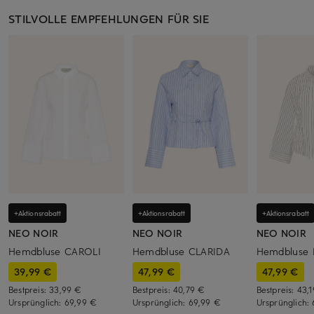
STILVOLLE EMPFEHLUNGEN FÜR SIE
+Aktionsrabatt
+Aktionsrabatt
+Aktionsrabatt
NEO NOIR
NEO NOIR
NEO NOIR
Hemdbluse CAROLI
Hemdbluse CLARIDA
Hemdbluse 
39,99 €
47,99 €
47,99 €
Bestpreis:
33,99 €
Bestpreis:
40,79 €
Bestpreis:
43,
Ursprünglich:
69,99 €
Ursprünglich:
69,99 €
Ursprünglich: