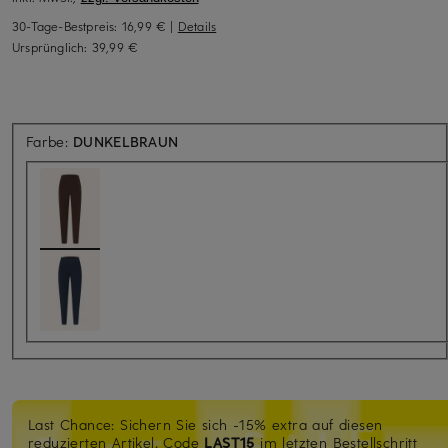
30-Tage-Bestpreis:
16,99 €
|
Details
Ursprünglich:
39,99 €
Farbe:
DUNKELBRAUN
Last Chance: Sichern Sie sich -15% extra auf diesen
reduzierten Artikel. Code
LAST15
im letzten Bestellschritt