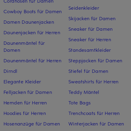
Cordhosen für Damen
Seidenkleider
Cowboy Boots für Damen
Skijacken für Damen
Damen Daunenjacken
Sneaker für Damen
Daunenjacken für Herren
Sneaker für Herren
Daunenmäntel für
Damen
Standesamtkleider
Daunenmäntel für Herren
Steppjacken für Damen
Dirndl
Stiefel für Damen
Elegante Kleider
Sweatshirts für Herren
Felljacken für Damen
Teddy Mäntel
Hemden für Herren
Tote Bags
Hoodies für Herren
Trenchcoats für Herren
Hosenanzüge für Damen
Winterjacken für Damen