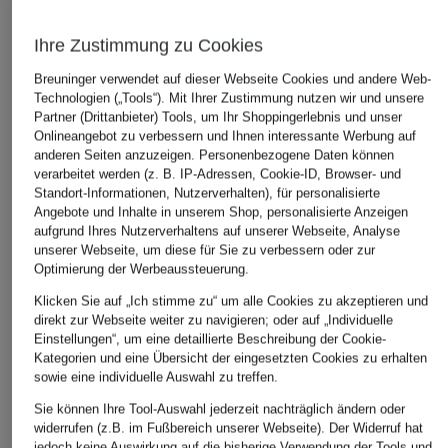
Ihre Zustimmung zu Cookies
Breuninger verwendet auf dieser Webseite Cookies und andere Web-
Technologien („Tools“). Mit Ihrer Zustimmung nutzen wir und unsere
Partner (Drittanbieter) Tools, um Ihr Shoppingerlebnis und unser
Onlineangebot zu verbessern und Ihnen interessante Werbung auf
lululemon
VARLEY
anderen Seiten anzuzeigen. Personenbezogene Daten können
+Aktionsrabatt
verarbeitet werden (z. B. IP-Adressen, Cookie-ID, Browser- und
Tights ALIGN HR 25IN
Tights FREESOFT™️
Sweaty Betty
Standort-Informationen, Nutzerverhalten), für personalisierte
HIGH RISE
74,99 €
Angebote und Inhalte in unserem Shop, personalisierte Anzeigen
Tights ULTIMATE
89 €
aufgrund Ihres Nutzerverhaltens auf unserer Webseite, Analyse
STUDIO
Bestpreis:
98 €
unserer Webseite, um diese für Sie zu verbessern oder zur
Optimierung der Werbeaussteuerung.
59,99 €
Klicken Sie auf „Ich stimme zu“ um alle Cookies zu akzeptieren und
Bestpreis:
50,99 €
direkt zur Webseite weiter zu navigieren; oder auf „Individuelle
Ursprünglich:
99,99 €
Einstellungen“, um eine detaillierte Beschreibung der Cookie-
Kategorien und eine Übersicht der eingesetzten Cookies zu erhalten
sowie eine individuelle Auswahl zu treffen.
Sie können Ihre Tool-Auswahl jederzeit nachträglich ändern oder
widerrufen (z.B. im Fußbereich unserer Webseite). Der Widerruf hat
jedoch keine Auswirkung auf die bisherige Verwendung der Tools und