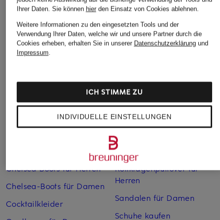
Ihrer Daten.
Sie können
hier
den Einsatz von Cookies ablehnen.
Weitere Informationen zu den eingesetzten Tools und der
Verwendung Ihrer Daten, welche wir und unsere Partner durch die
Weitere Kategorien
Cookies erheben, erhalten Sie in unserer
Datenschutzerklärung
und
Impressum
.
Abendkleider
Kleider
Anzüge für Herren
Lange Ballkleider
ICH STIMME ZU
Bikinis Damen
Lederjacken für Damen
Boots für Damen
Mäntel für Damen
INDIVIDUELLE EINSTELLUNGEN
Braune Stiefel für Damen
Parkas für Herren
Cabanjacken für Damen
Pullover für Damen
Chelsea Boots für Herren
Rollkragenpullover für
Herren
Chelsea-Boots für Damen
Sandalen für Damen
Cocktailkleider
Schuhe kaufen