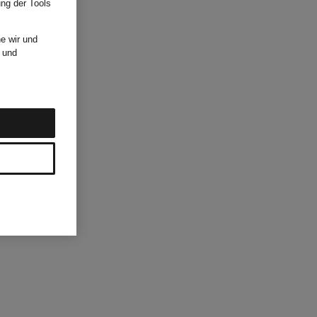
ung der Tools
e wir und
und