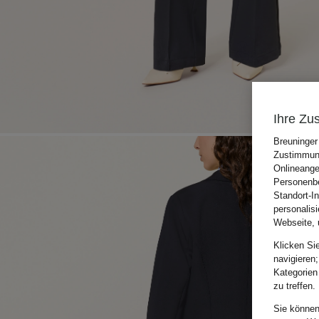
Ihre Zu
Breuninger
Zustimmung
Onlineange
Personenbe
Standort-I
personalis
Webseite, 
Klicken Si
navigieren;
Kategorien
zu treffen.
Sie können