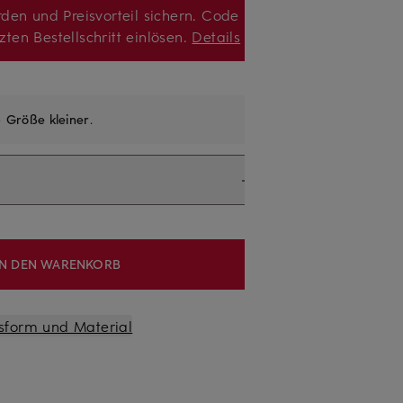
den und Preisvorteil sichern. Code
zten Bestellschritt einlösen.
Details
e
Größe kleiner
.
IN DEN WARENKORB
sform und Material