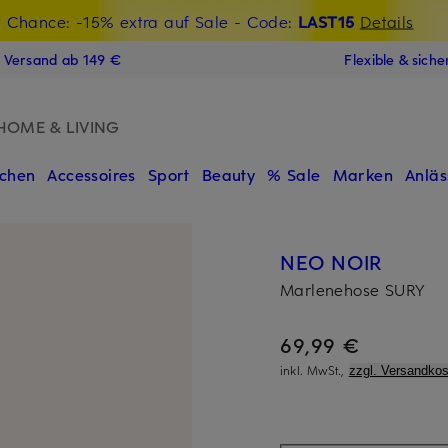
t Chance: -15% extra auf Sale
€-Willkommensgutschein mit Beyond sichern
- Code:
LAST15
Details
N
s Versand ab 149 €
Flexible & sich
HOME & LIVING
chen
Accessoires
Sport
Beauty
% Sale
Marken
Anläs
NEO NOIR
Marlenehose SURY
69,99 €
inkl. MwSt.,
zzgl. Versandkos