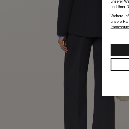
unserer We
und Ihrer 
Weitere In
unsere Par
Impressu