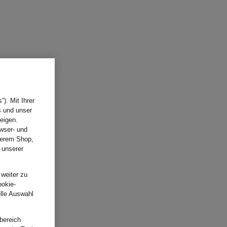
). Mit Ihrer
s und unser
eigen.
wser- und
nserem Shop,
 unserer
.
 weiter zu
ookie-
elle Auswahl
bereich